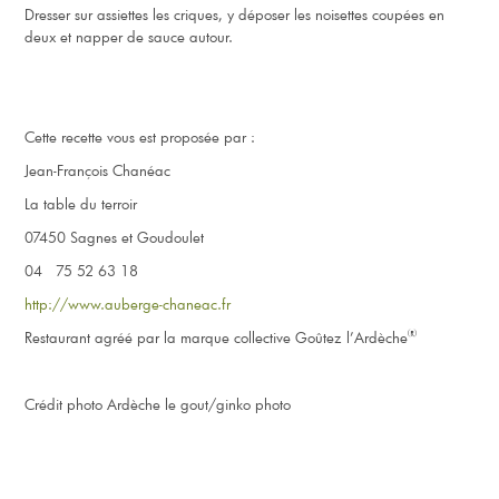
Dresser sur assiettes les criques, y déposer les noisettes coupées en
deux et napper de sauce autour.
Cette recette vous est proposée par :
Jean-François Chanéac
La table du terroir
07450 Sagnes et Goudoulet
04 75 52 63 18
http://www.auberge-chaneac.fr
®
Restaurant agréé par la marque collective Goûtez l’Ardèche
Crédit photo Ardèche le gout/ginko photo