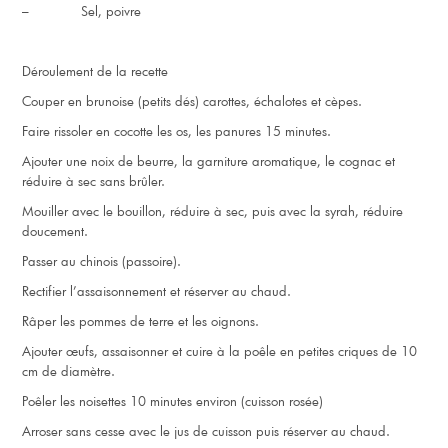
– Sel, poivre
Déroulement de la recette
Couper en brunoise (petits dés) carottes, échalotes et cèpes.
Faire rissoler en cocotte les os, les panures 15 minutes.
Ajouter une noix de beurre, la garniture aromatique, le cognac et
réduire à sec sans brûler.
Mouiller avec le bouillon, réduire à sec, puis avec la syrah, réduire
doucement.
Passer au chinois (passoire).
Rectifier l’assaisonnement et réserver au chaud.
Râper les pommes de terre et les oignons.
Ajouter œufs, assaisonner et cuire à la poêle en petites criques de 10
cm de diamètre.
Poêler les noisettes 10 minutes environ (cuisson rosée)
Arroser sans cesse avec le jus de cuisson puis réserver au chaud.