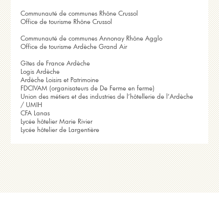
Communauté de communes Rhône Crussol
Office de tourisme Rhône Crussol
Communauté de communes Annonay Rhône Agglo
Office de tourisme Ardèche Grand Air
Gîtes de France Ardèche
Logis Ardèche
Ardèche Loisirs et Patrimoine
FDCIVAM (organisateurs de De Ferme en ferme)
Union des métiers et des industries de l’hôtellerie de l’Ardèche
/ UMIH
CFA Lanas
Lycée hôtelier Marie Rivier
Lycée hôtelier de Largentière
© Ardèche le goût
Réalisé par Fleur de papier