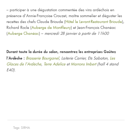
– participer à une dégustation commentée des vins ardéchois en
présence d’Annie-Françoise Crouzet, maître sommelier et déguster les
recettes des chefs Claude Brioude (
Hôtel le Levant-Restaurant Brioude
),
Richard Rocle (
Auberge de Montfleury
) et Jean-François Chanéac
(
Auberge Chanéac
) –
mercredi 28 janvier à partir de 11h00
Durant toute la durée du salon, rencontrez les entreprises Goûtez
Brasserie Bourganel
, Laiterie Carrier, Ets Sabaton,
Les
l’Ardèche :
Glaces de l’Ardèche
,
Terre Adelice
et
Marrons Imbert
(hall 4 stand
E40).
Tags:
SIRHA