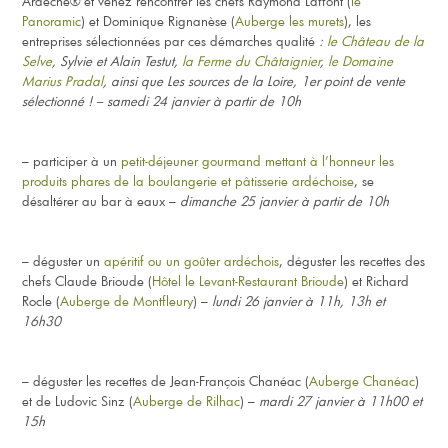
Ardèche® et venez rencontrer les chefs Raymond Laffont (
le
Panoramic
) et Dominique Rignanèse (
Auberge les murets
), les
entreprises sélectionnées par ces démarches qualité
:
le Château de la
Selve
, Sylvie et Alain Testut,
la Ferme du Châtaignier
,
le Domaine
Marius Pradal
, ainsi que Les sources de la Loire, 1er point de vente
sélectionné ! – s
amedi 24 janvier à partir de 10h
– participer à un
petit-déjeuner gourmand mettant à l’honneur les
produits phares de la boulangerie et pâtisserie ardéchoise
, se
désaltérer au bar à eaux –
dimanche 25 janvier à partir de 10h
– déguster un
apéritif ou un goûter ardéchois
, déguster les recettes des
chefs Claude Brioude (
Hôtel le Levant-Restaurant Brioude
) et Richard
Rocle (
Auberge de Montfleury
) –
lundi 26 janvier à 11h, 13h et
16h30
– déguster les recettes de Jean-François Chanéac (
Auberge Chanéac
)
et de Ludovic Sinz (
Auberge de Rilhac
) –
mardi 27 janvier à 11h00 et
15h