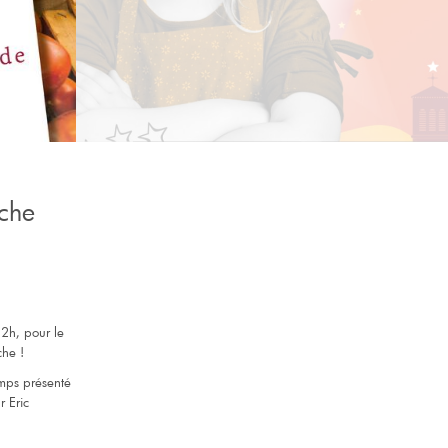
che
2h, pour le
he !
emps présenté
r Eric