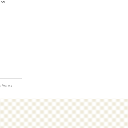
ou
 fête ses