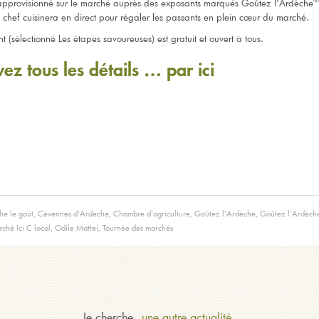
®
 approvisionné sur le marché auprès des exposants marqués Goûtez l’Ardèche
le chef cuisinera en direct pour régaler les passants en plein cœur du marché.
 (sélectionné Les étapes savoureuses) est gratuit et ouvert à tous.
ez tous les détails … par ici
he le goût
,
Cévennes d'Ardèche
,
Chambre d'agriculture
,
Goûtez l'Ardèche
,
Goûtez l'Ardèche
ché Ici C local
,
Odile Mattei
,
Tournée des marchés
Je cherche
une autre actualité