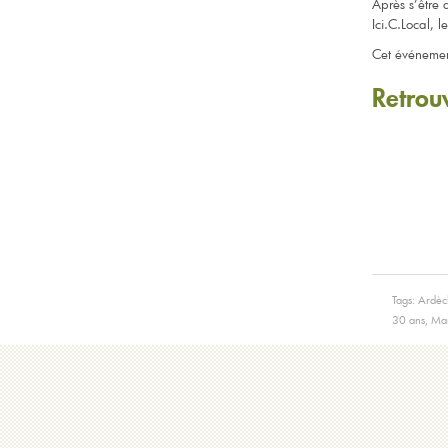
Après s’être
Ici.C.Local, 
Cet événement
Retrouv
Tags:
Ardèc
30 ans
,
Mar