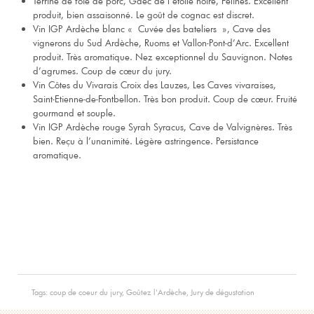
Terrine de foie de porc, Gaec de l’étoile noire, Félines. Excellent
produit, bien assaisonné. Le goût de cognac est discret.
Vin IGP Ardèche blanc « Cuvée des bateliers », Cave des
vignerons du Sud Ardèche, Ruoms et Vallon-Pont-d’Arc. Excellent
produit. Très aromatique. Nez exceptionnel du Sauvignon. Notes
d’agrumes. Coup de cœur du jury.
Vin Côtes du Vivarais Croix des Lauzes, Les Caves vivaraises,
Saint-Etienne-de-Fontbellon. Très bon produit. Coup de cœur. Fruité
gourmand et souple.
Vin IGP Ardèche rouge Syrah Syracus, Cave de Valvignères. Très
bien. Reçu à l’unanimité. Légère astringence. Persistance
aromatique.
Tags:
coup de coeur du jury
,
Goûtez l'Ardèche
,
Jury de dégustation