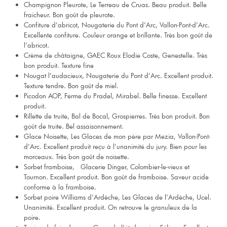
Champignon Pleurote, Le Terreau de Cruas. Beau produit. Belle
fraicheur. Bon goût de pleurote.
Confiture d’abricot, Nougaterie du Pont d’Arc, Vallon-Pont-d’Arc.
Excellente confiture. Couleur orange et brillante. Très bon goût de
l’abricot.
Crème de châtaigne, GAEC Roux Elodie Coste, Genestelle. Très
bon produit. Texture fine
Nougat l’audacieux, Nougaterie du Pont d’Arc. Excellent produit.
Texture tendre. Bon goût de miel.
Picodon AOP, Ferme du Pradel, Mirabel. Belle finesse. Excellent
produit.
Rillette de truite, Bal de Bocal, Grospierres. Très bon produit. Bon
goût de truite. Bel assaisonnement.
Glace Noisette, Les Glaces de mon père par Mezia, Vallon-Pont-
d’Arc. Excellent produit reçu à l’unanimité du jury. Bien pour les
morceaux. Très bon goût de noisette.
Sorbet framboise, Glacerie Dinger, Colombier-le-vieux et
Tournon. Excellent produit. Bon goût de framboise. Saveur acide
conforme à la framboise.
Sorbet poire Williams d’Ardèche, Les Glaces de l’Ardèche, Ucel.
Unanimité. Excellent produit. On retrouve le granuleux de la
poire.