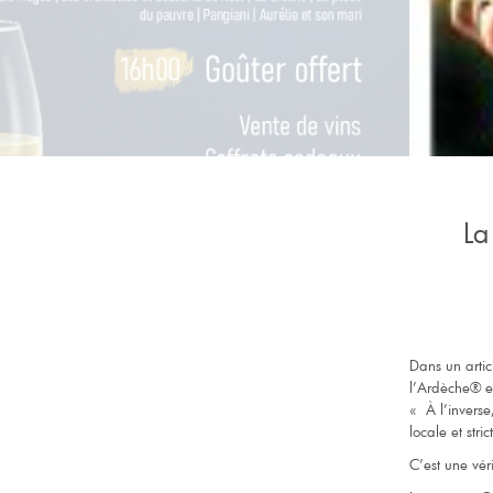
La
Dans un arti
l’Ardèche® es
« À l’invers
locale et str
C’est une vér