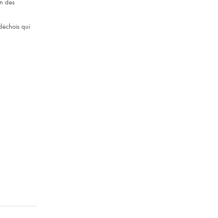
on des
rdéchois qui