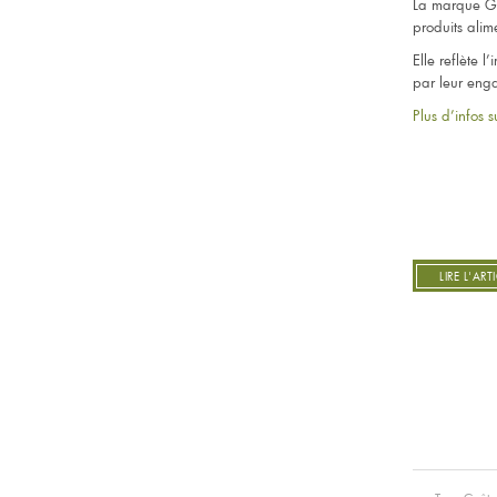
La marque Goû
produits alim
Elle reflète 
par leur enga
Plus d’infos 
LIRE L'AR