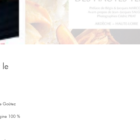
 le
ue Goûtez
igine 100 %