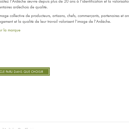
tez l’Ardèche œuvre depuis plus de 20 ans à l’identification et la valorisati
entaires ardéchois de qualité.
l’image collective de producteurs, artisans, chefs, commerçants, partenaires et a
gement et la qualité de leur travail valorisent l’image de l’Ardèche.
sur la marque
TICLE PARU DANS QUE CHOISIR