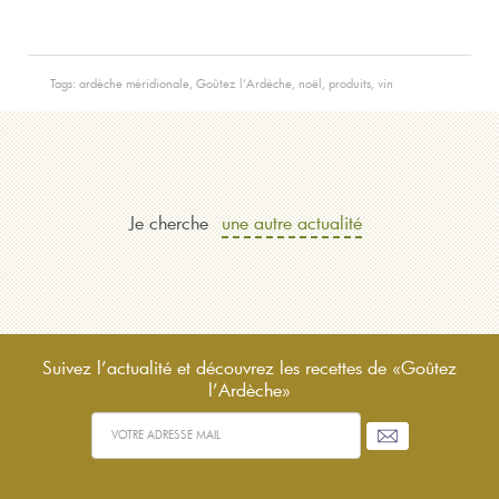
Tags:
ardèche méridionale
,
Goûtez l'Ardèche
,
noël
,
produits
,
vin
Je cherche
une autre actualité
Suivez l’actualité et découvrez les recettes de «Goûtez
l’Ardèche»