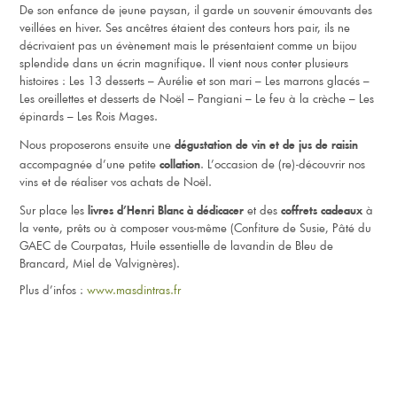
De son enfance de jeune paysan, il garde un souvenir émouvants des
veillées en hiver. Ses ancêtres étaient des conteurs hors pair, ils ne
décrivaient pas un évènement mais le présentaient comme un bijou
splendide dans un écrin magnifique. Il vient nous conter plusieurs
histoires : Les 13 desserts – Aurélie et son mari – Les marrons glacés –
Les oreillettes et desserts de Noël – Pangiani – Le feu à la crèche – Les
épinards – Les Rois Mages.
Nous proposerons ensuite une
dégustation de vin et de jus de raisin
accompagnée d’une petite
. L’occasion de (re)-découvrir nos
collation
vins et de réaliser vos achats de Noël.
Sur place les
et des
à
livres d’Henri Blanc à dédicacer
coffrets cadeaux
la vente, prêts ou à composer vous-même (Confiture de Susie, Pâté du
GAEC de Courpatas, Huile essentielle de lavandin de Bleu de
Brancard, Miel de Valvignères).
Plus d’infos :
www.masdintras.fr