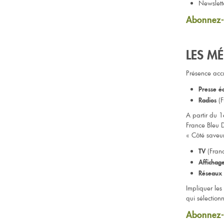
Newslett
Abonnez-v
LES MÉ
Présence acc
Presse éc
(
Radios
A partir du 1
France Bleu 
« Côté saveu
(Franc
TV
Affichag
Réseaux 
Impliquer les
qui sélection
Abonnez-v