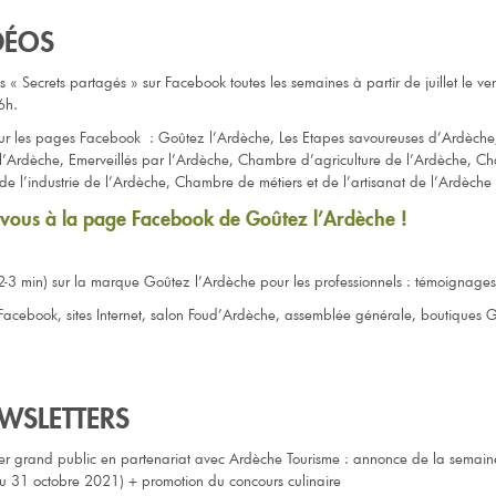
DÉOS
 « Secrets partagés » sur Facebook toutes les semaines à partir de juillet le ve
6h.
sur les pages Facebook : Goûtez l’Ardèche, Les Etapes savoureuses d’Ardèche
l’Ardèche, Emerveillés par l’Ardèche, Chambre d’agriculture de l’Ardèche, C
e l’industrie de l’Ardèche, Chambre de métiers et de l’artisanat de l’Ardèche
ous à la page Facebook de Goûtez l’Ardèche !
(2-3 min) sur la marque Goûtez l’Ardèche pour les professionnels : témoignage
 Facebook, sites Internet, salon Foud’Ardèche, assemblée générale, boutiques 
EWSLETTERS
er grand public en partenariat avec Ardèche Tourisme : annonce de la semai
u 31 octobre 2021) + promotion du concours culinaire