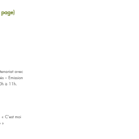
 page)
tenariat avec
és – Emission
10h à 11h.
: « C’est moi
e »