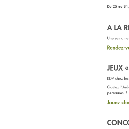
Du 25 au 31/
A LA 
Une semaine d
Rendez-vo
JEUX 
RDV chez les 
Goûtez l’Ard
personnes !
Jouez che
CONCO