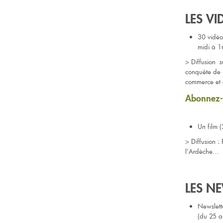
LES VI
30 vidéos
midi à 1
> Diffusion 
conquête de 
commerce et d
Abonnez-v
Un film 
> Diffusion :
l’Ardèche…
LES N
Newslett
(du 25 a