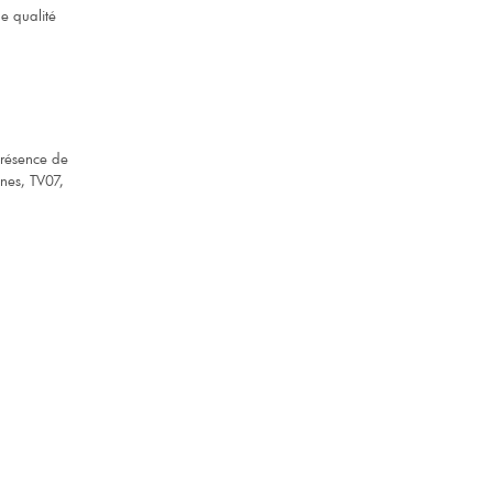
de qualité
présence de
nes, TV07,