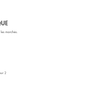
QUE
 les marchés.
our 2