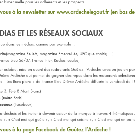
er bimensuelle pour les adhérents et les prospects
ous à la newsletter sur www.ardechelegout.fr (en bas de
DIAS ET LES RÉSEAUX SOCIAUX
rue dans les médias, comme par exemple :
(Magazine Reliefs, magazine Emerveillés, UFC que choisir, …)
rite
France Bleu 26/07, France Inter, Radios locales)
er octobre, mise en avant des restaurants Goûtez l’Ardèche avec un jeu en par
Drôme Ardèche qui permet de gagner des repas dans les restaurants sélectionn
rs – Les Bons plans » de France Bleu Drôme Ardèche diffusée le vendredi de 
e 3, Télé 8 Mont Blanc)
(métro Paris)
e
(Facebook)
sociaux
 ardéchois et les inviter à devenir acteur de la marque à travers 4 thématiques 
ne », « C’est moi qui goûte », « C’est moi qui cuisine », « C’est moi qui en parl
ous à la page Facebook de Goûtez l’Ardèche !