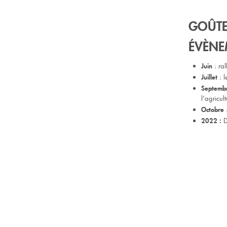
GOÛTE
ÉVÈNE
: ra
Juin
: l
Juillet
Septemb
l’agricul
:
Octobre
D
2022 :