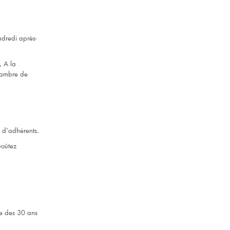
ndredi après-
, A la
hambre de
s d’adhérents.
Goûtez
ne des 30 ans