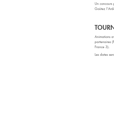
Un concours p
Goûtez l’Ard
TOURN
Animations a
partenaires 
France 3).
Les dates se