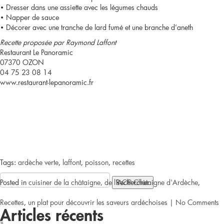
• Dresser dans une assiette avec les légumes chauds
• Napper de sauce
• Décorer avec une tranche de lard fumé et une branche d’aneth
Recette proposée par Raymond Laffont
Restaurant Le Panoramic
07370 OZON
04 75 23 08 14
www.restaurant-lepanoramic.fr
Tags:
ardèche verte
,
laffont
,
poisson
,
recettes
Rechercher :
Posted in
cuisiner de la châtaigne, de l'AOP Châtaigne d'Ardèche
,
Recettes
,
un plat pour découvrir les saveurs ardéchoises
|
No Comments
Articles récents
»