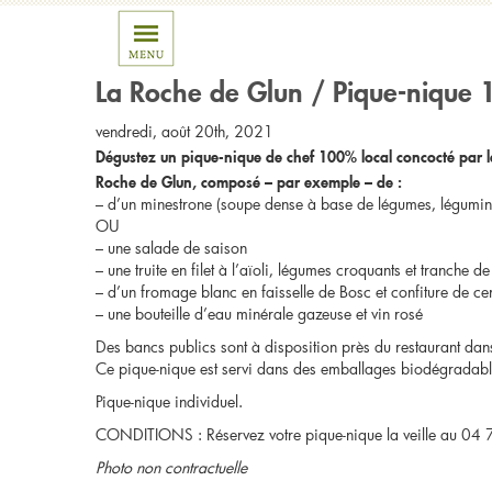
Archive for the ‘en Nord 
La Roche de Glun / Pique-nique 
vendredi, août 20th, 2021
Dégustez un pique-nique de chef 100% local concocté par l
Roche de Glun, composé – par exemple – de :
– d’un minestrone (soupe dense à base de légumes, légumineu
OU
– une salade de saison
– une truite en filet à l’aïoli, légumes croquants et tranche d
– d’un fromage blanc en faisselle de Bosc et confiture de ce
– une bouteille d’eau minérale gazeuse et vin rosé
Des bancs publics sont à disposition près du restaurant dan
Ce pique-nique est servi dans des emballages biodégradabl
Pique-nique individuel.
CONDITIONS : Réservez votre pique-nique la veille au 04
Photo non contractuelle