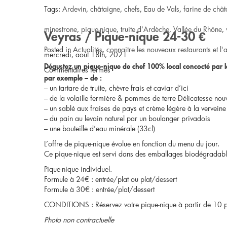
Tags:
Ardevin
,
châtaigne
,
chefs
,
Eau de Vals
,
farine de châ
minestrone
,
pique-nique
,
truite d'Ardèche
,
Vallée du Rhône
,
Veyras / Pique-nique 24-30 €
Posted in
Actualités
,
connaitre les nouveaux restaurants et l'a
mercredi, août 18th, 2021
Dégustez un pique-nique de chef 100% local concocté par l
sur
Commentaires fermés
par exemple – de :
– un tartare de truite, chèvre frais et caviar d’ici
La
– de la volaille fermière & pommes de terre Délicatesse nouv
– un sablé aux fraises de pays et crème légère à la verveine
Roche
– du pain au levain naturel par un boulanger privadois
– une bouteille d’eau minérale (33cl)
de
L’offre de pique-nique évolue en fonction du menu du jour.
Glun
Ce pique-nique est servi dans des emballages biodégradabl
Pique-nique individuel.
/
Formule à 24€ : entrée/plat ou plat/dessert
Formule à 30€ : entrée/plat/dessert
Pique-
CONDITIONS : Réservez votre pique-nique à partir de 10 p
nique
Photo non contractuelle