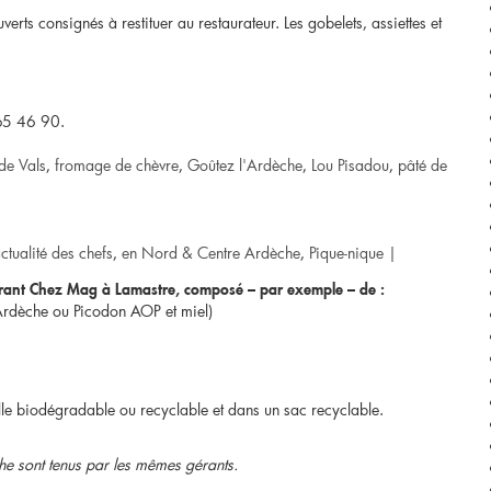
erts consignés à restituer au restaurateur. Les gobelets, assiettes et
enfant
à
9.5
 65 46 90.
€
de Vals
,
fromage de chèvre
,
Goûtez l'Ardèche
,
Lou Pisadou
,
pâté de
–
adulte
ctualité des chefs
,
en Nord & Centre Ardèche
,
Pique-nique
|
à
urant Chez Mag à Lamastre, composé – par exemple – de :
Ardèche ou Picodon AOP et miel)
13.5
€
elle biodégradable ou recyclable et dans un sac recyclable.
–
e sont tenus par les mêmes gérants.
famille