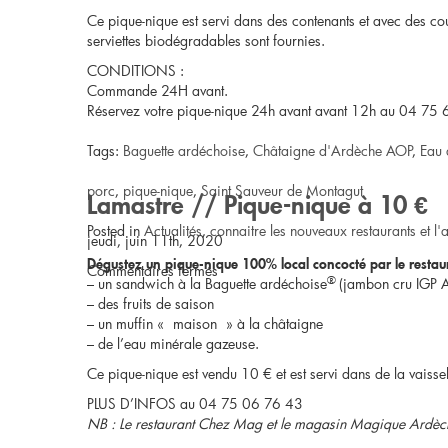
Ce pique-nique est servi dans des contenants et avec des couv
serviettes biodégradables sont fournies.
CONDITIONS :
Commande 24H avant.
Réservez votre pique-nique 24h avant avant 12h au 04 75
Tags:
Baguette ardéchoise
,
Châtaigne d'Ardèche AOP
,
Eau 
porc
,
pique-nique
,
Saint Sauveur de Montagut
Lamastre // Pique-nique à 10 €
Posted in
Actualités
,
connaitre les nouveaux restaurants et l'a
jeudi, juin 11th, 2020
Dégustez un pique-nique 100% local concocté par le resta
sur
Commentaires fermés
®
– un sandwich à la Baguette ardéchoise
(jambon cru IGP 
– des fruits de saison
Saint
– un muffin « maison » à la châtaigne
– de l’eau minérale gazeuse.
Sauveur
Ce pique-nique est vendu 10 € et est servi dans de la vaiss
de
PLUS D’INFOS au 04 75 06 76 43
NB : Le restaurant Chez Mag et le magasin Magique Ardèch
Montagut