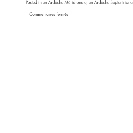
Posted in
en Ardèche Méridionale
,
en Ardèche Septentriona
sur
|
Commentaires fermés
Vous
souhaitez
réserver
un
pique-
nique
Goûtez
l’Ardèche
pour
un