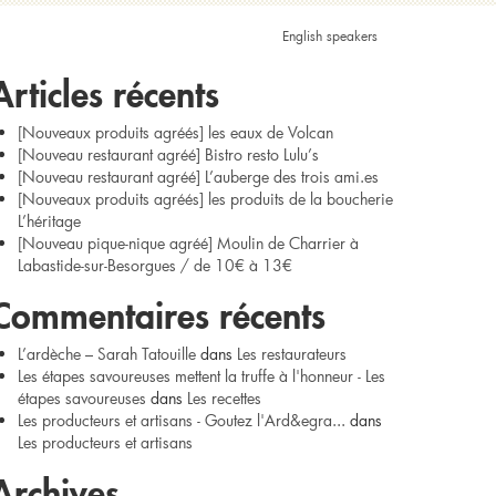
echercher :
English speakers
Articles récents
[Nouveaux produits agréés] les eaux de Volcan
[Nouveau restaurant agréé] Bistro resto Lulu’s
[Nouveau restaurant agréé] L’auberge des trois ami.es
[Nouveaux produits agréés] les produits de la boucherie
L’héritage
[Nouveau pique-nique agréé] Moulin de Charrier à
Labastide-sur-Besorgues / de 10€ à 13€
Commentaires récents
L’ardèche – Sarah Tatouille
dans
Les restaurateurs
Les étapes savoureuses mettent la truffe à l'honneur - Les
étapes savoureuses
dans
Les recettes
Les producteurs et artisans - Goutez l'Ard&egra...
dans
Les producteurs et artisans
Archives