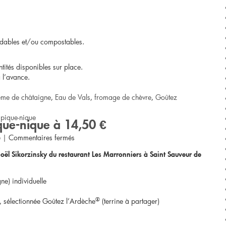
adables et/ou compostables.
ntités disponibles sur place.
 l’avance.
ème de châtaigne
,
Eau de Vals
,
fromage de chèvre
,
Goûtez
,
pique-nique
que-nique à 14,50 €
sur
e
|
Commentaires fermés
oël Sikorzinsky du restaurant Les Marronniers à Saint Sauveur de
Lalouvesc
/
ne) individuelle
Pique-
®
, sélectionnée Goûtez l’Ardèche
(terrine à partager)
nique