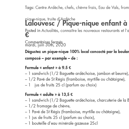
18,50
Tags:
Centre Ardèche
,
chefs
,
chèvre frais
,
Eau de Vals
,
from
€
pique-nique
,
truite d'Ardèche
Lalouvesc / Pique-nique enfant à 
Posted in
Actualités
,
connaitre les nouveaux restaurants et l'a
€
sur
Commentaires fermés
mardi, juin 30th, 2020
Dégustez un pique-nique 100% local concocté par la boulang
Veyras
composé – par exemple – de :
/
Formule « enfant » à 9.5 €
– 1 sandwich (1/2 Baguette ardéchoise, jambon et beurre),
Pique-
– 1/2 Pavé de St Régis (framboise, myrtille ou châtaigne),
– 1 jus de fruits 25 cl (parfum au choix)
nique
Formule « adulte » à 13,5 €
24-
– 1 sandwich (1/2 Baguette ardéchoise, charcuterie de la Bo
– 1/2 fromage de chèvre,
30
– 1 Pavé de St Régis (framboise, myrtille ou châtaigne),
– 1 jus de fruits 25 cl (parfum au choix),
€
– 1 bouteille d’eau minérale gazeuse 25cl