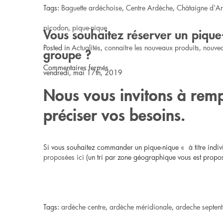
Tags:
Baguette ardéchoise
,
Centre Ardèche
,
Châtaigne d'A
//
picodon
,
pique-nique
Pique-
Vous souhaitez réserver un piqu
Posted in
Actualités
,
connaitre les nouveaux produits, nouve
nique
groupe ?
sur
Commentaires fermés
à
vendredi, mai 17th, 2019
Lamastre
14,50
Nous vous invitons à rempl
//
€
préciser vos besoins.
Pique-
nique
Si vous souhaitez commander un pique-nique « à titre indivi
proposées ici
(un tri par zone géographique vous est propos
à
10
€
Tags:
ardèche centre
,
ardèche méridionale
,
ardeche septent