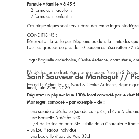
Formule « famille » à 45 €
– 2 formules « adulte »
– 2 formules « enfant »
Ces pique-niques sont servis dans des emballages biodégr
CONDITIONS :
Réservation la veille par téléphone ou dans la limite des qua
Pour les groupes de plus de 10 personnes réservation 72h à
Tags:
Baguette ardéchoise
,
Centre Ardèche
,
charcuterie
,
cr
l'Ardèche
,
jus de fruit
,
légumes de saison
,
Pavé de St Régis
Saint Sauveur de Montagut // Pi
Posted in
Actualités
,
en Nord & Centre Ardèche
,
Pique-niqu
lundi, juin 22nd, 2020
Dégustez un pique-nique 100% local concocté par le chef N
Montagut, composé – par exemple – de :
– une salade ardéchoise (salade complète, chèvre & châtaig
– une Baguette Ardéchoise®
– 1/4 de terrine de porc Ste Eulalie de la Charcuterie Rome
– un Lou Pisadou individuel
– une bouteille d’eau de Vals 33cl