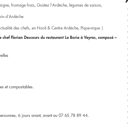
taigne
,
fromage frais
,
Goûtez l'Ardèche
,
légumes de saison
,
vin d'Ardèche
ctualité des chefs
,
en Nord & Centre Ardèche
,
Pique-nique
|
e chef Florian Descours du restaurant La Boria à Veyras, composé –
elles
es et compostables.
ersonnes, 6 jours avant, avant au 07 65 78 89 44.