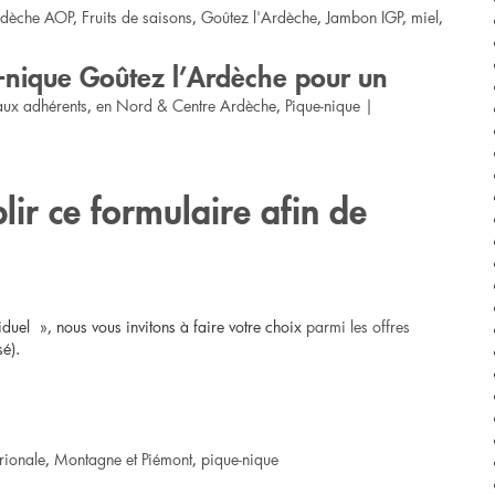
rdèche AOP
,
Fruits de saisons
à
,
Goûtez l'Ardèche
,
Jambon IGP
,
miel
,
45
e-nique Goûtez l’Ardèche pour un
aux adhérents
,
en Nord & Centre Ardèche
€
,
Pique-nique
|
ir ce formulaire afin de
duel », nous vous invitons à faire votre choix
parmi les offres
é).
rionale
,
Montagne et Piémont
,
pique-nique