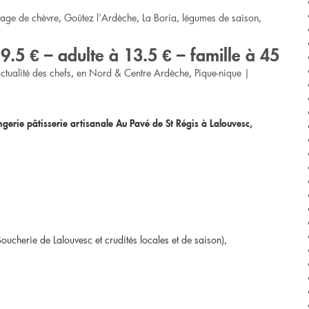
age de chèvre
,
Goûtez l'Ardèche
,
La Boria
,
légumes de saison
,
9.5 € – adulte à 13.5 € – famille à 45
ctualité des chefs
,
en Nord & Centre Ardèche
,
Pique-nique
|
erie pâtisserie artisanale Au Pavé de St Régis à Lalouvesc,
ucherie de Lalouvesc et crudités locales et de saison),