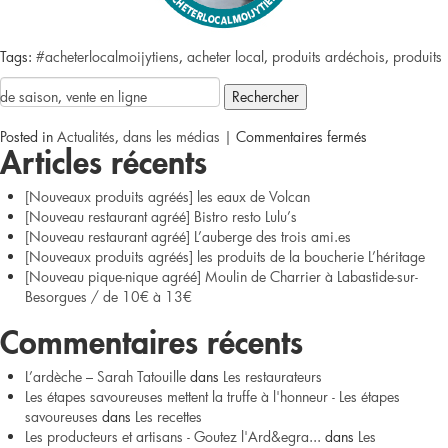
Tags:
#acheterlocalmoijytiens
,
acheter local
,
produits ardéchois
,
produits
Rechercher :
de saison
,
vente en ligne
sur
Posted in
Actualités
,
dans les médias
|
Commentaires fermés
Articles récents
Acheter
[Nouveaux produits agréés] les eaux de Volcan
local
[Nouveau restaurant agréé] Bistro resto Lulu’s
[Nouveau restaurant agréé] L’auberge des trois ami.es
!
[Nouveaux produits agréés] les produits de la boucherie L’héritage
[Nouveau pique-nique agréé] Moulin de Charrier à Labastide-sur-
Besorgues / de 10€ à 13€
Commentaires récents
L’ardèche – Sarah Tatouille
dans
Les restaurateurs
Les étapes savoureuses mettent la truffe à l'honneur - Les étapes
savoureuses
dans
Les recettes
Les producteurs et artisans - Goutez l'Ard&egra...
dans
Les