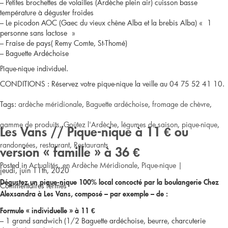
– Petites brochettes de volailles (Ardèche plein air) cuisson basse
température à déguster froides
– Le picodon AOC (Gaec du vieux chêne Alba et la brebis Alba) « 1
personne sans lactose »
– Fraise de pays( Remy Comte, St-Thomé)
– Baguette Ardéchoise
Pique-nique individuel.
CONDITIONS : Réservez votre pique-nique la veille au 04 75 52 41 10.
Tags:
ardèche méridionale
,
Baguette ardéchoise
,
fromage de chèvre
,
gamme de produits
,
Goûtez l'Ardèche
,
légumes de saison
,
pique-nique
,
Les Vans // Pique-nique à 11 € ou
randonnées
,
restaurant
,
Restaurants
version « famille » à 36 €
Posted in
Actualités
,
en Ardèche Méridionale
,
Pique-nique
|
jeudi, juin 11th, 2020
Dégustez un pique-nique 100% local concocté par la boulangerie Chez
sur
Commentaires fermés
Alexsandra à Les Vans, composé – par exemple – de :
Alba-
Formule « individuelle » à 11 €
– 1 grand sandwich (1/2 Baguette ardéchoise, beurre, charcuterie
la-