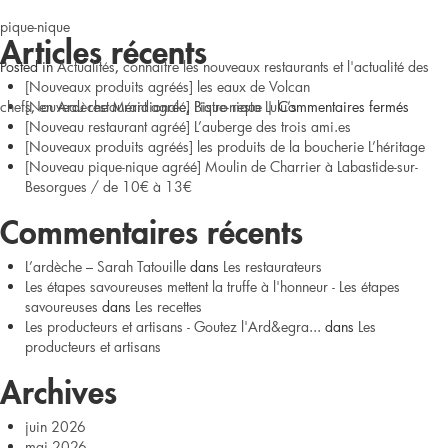
pique-nique
Articles récents
Posted in
Actualités
,
connaitre les nouveaux restaurants et l'actualité des
[Nouveaux produits agréés] les eaux de Volcan
sur
chefs
[Nouveau restaurant agréé] Bistro resto Lulu’s
,
en Ardèche Méridionale
,
Pique-nique
|
Commentaires fermés
[Nouveau restaurant agréé] L’auberge des trois ami.es
Chand
[Nouveaux produits agréés] les produits de la boucherie L’héritage
[Nouveau pique-nique agréé] Moulin de Charrier à Labastide-sur-
//
Besorgues / de 10€ à 13€
Pique-
Commentaires récents
nique
L’ardèche – Sarah Tatouille
dans
Les restaurateurs
Les étapes savoureuses mettent la truffe à l'honneur - Les étapes
de
savoureuses
dans
Les recettes
Les producteurs et artisans - Goutez l'Ard&egra...
dans
Les
chef
producteurs et artisans
à
Archives
17
juin 2026
mai 2026