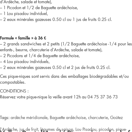
d’Ardèche, salade et tomate),
– 1 Picodon et 1/2 de Baguette ardéchoise,
Romaine
– 1 Lou pisadou individuel,
– 2 eaux minérales gazeuses 0.50 cl ou 1 jus de fruits 0.25 cl.
/
pique-
Formule « famille » à 36 €
– 2 grands sandwiches et 2 petits (1/2 Baguette ardéchoise -1/4 pour les
nique
enfants-, beurre, charcuterie d’Ardèche, salade et tomate),
– 2 Picodons et 1/4 de Baguette ardéchoise,
15€
– 4 Lou pisadou individuels,
– 2 eaux minérales gazeuses 0.50 cl et 2 jus de fruits 0.25 cl.
Ces pique-niques sont servis dans des emballages biodégradables et/ou
compostables.
CONDITIONS :
Réservez votre pique-nique la veille avant 12h au 04 75 37 36 73
Tags:
ardèche méridionale
,
Baguette ardéchoise
,
charcuterie
,
Goûtez
l'Ardèche
,
jus de fruit
,
légumes de saison
,
Lou Pisadou
,
picodon
,
pique-