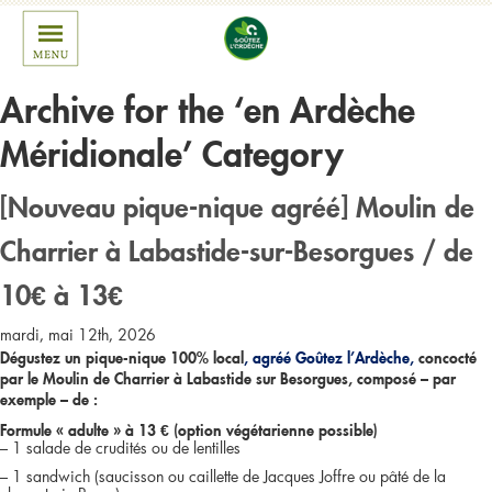
Archive for the ‘en Ardèche
Méridionale’ Category
[Nouveau pique-nique agréé] Moulin de
Charrier à Labastide-sur-Besorgues / de
10€ à 13€
mardi, mai 12th, 2026
Dégustez un pique-nique 100% local
, agréé Goûtez l’Ardèche,
concocté
par le Moulin de Charrier à Labastide sur Besorgues, composé – par
exemple – de :
Formule « adulte » à 13 € (option végétarienne possible)
– 1 salade de crudités ou de lentilles
– 1 sandwich (saucisson ou caillette de Jacques Joffre ou pâté de la