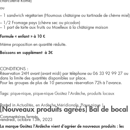
charcuterie Rome)
ou
– 1 sandwich végétarien (Houmous châtaigne ou tartinade de chèvre miel)
– 1/2 Fromage pays (chèvre sec ou picodon)
– 1 part de tarte aux fruits ou Moelleux à la châtaigne maison
Formule « enfant » à 10 €
Même proposition en quantité réduite.
Boissons en supplément à 3€
CONDITIONS :
Réservation 24H avant (avant midi) par téléphone au 06 33 92 99 27 ou
dans la limite des quantités disponibles sur place.
Pour les groupes de plus de 10 personnes réservation 72h à l’avance.
Tags:
pique-nique
,
pique-nique Goûtez l'Ardèche
,
produits locaux
Posted in
Actualités
,
en Ardèche Méridionale
,
Pique-nique
|
[Nouveaux produits agréés] Bal de bocal
sur
Commentaires fermés
vendredi, octobre 13th, 2023
La marque Goûtez l’Ardèche vient d’agréer de nouveaux produits : les
[Nouveau