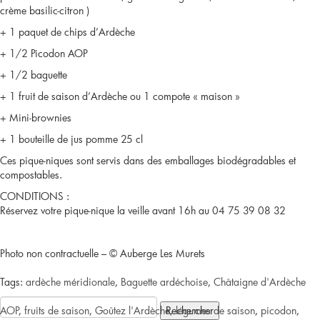
crème basilic-citron )
souhaitez
+ 1 paquet de chips d’Ardèche
réserver
+ 1/2 Picodon AOP
+ 1/2 baguette
un
+ 1 fruit de saison d’Ardèche ou 1 compote « maison »
pique-
+ Mini-brownies
nique
+ 1 bouteille de jus pomme 25 cl
Ces pique-niques sont servis dans des emballages biodégradables et
Goûtez
compostables.
l’Ardèche
CONDITIONS :
Réservez votre pique-nique la veille avant 16h au 04 75 39 08 32
pour
un
Photo non contractuelle – © Auberge Les Murets
groupe
Tags:
ardèche méridionale
,
Baguette ardéchoise
,
Châtaigne d'Ardèche
Rechercher :
?
AOP
,
fruits de saison
,
Goûtez l'Ardèche
,
légumes de saison
,
picodon
,