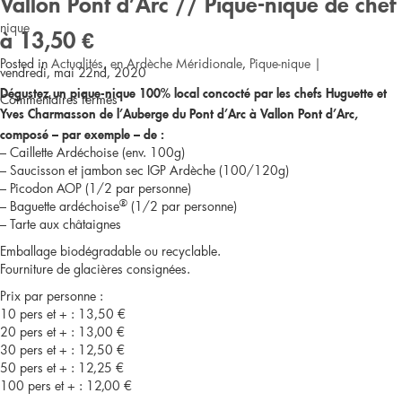
Vallon Pont d’Arc // Pique-nique de chef
nique
à 13,50 €
Posted in
Actualités
,
en Ardèche Méridionale
,
Pique-nique
|
vendredi, mai 22nd, 2020
Dégustez un pique-nique 100% local concocté par les chefs Huguette et
sur
Commentaires fermés
Yves Charmasson de l’Auberge du Pont d’Arc à Vallon Pont d’Arc,
Les
composé – par exemple – de :
– Caillette Ardéchoise (env. 100g)
– Saucisson et jambon sec IGP Ardèche (100/120g)
Vans
– Picodon AOP (1/2 par personne)
®
– Baguette ardéchoise
//
(1/2 par personne)
– Tarte aux châtaignes
Pique-
Emballage biodégradable ou recyclable.
Fourniture de glacières consignées.
nique
Prix par personne :
10 pers et + : 13,50 €
à
20 pers et + : 13,00 €
30 pers et + : 12,50 €
11
50 pers et + : 12,25 €
100 pers et + : 12,00 €
€