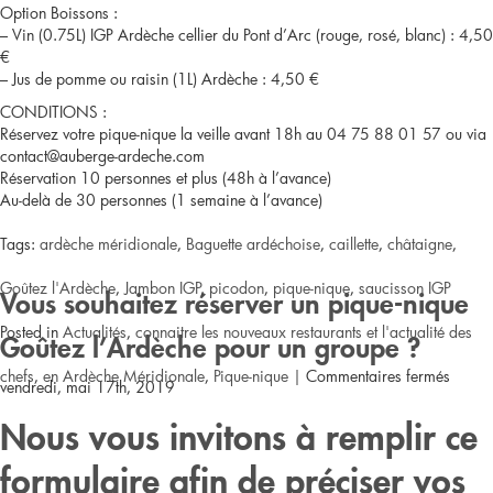
Option Boissons :
ou
– Vin (0.75L) IGP Ardèche cellier du Pont d’Arc (rouge, rosé, blanc) : 4,50
€
version
– Jus de pomme ou raisin (1L) Ardèche : 4,50 €
CONDITIONS :
« famille »
Réservez votre pique-nique la veille avant 18h au 04 75 88 01 57 ou via
contact@auberge-ardeche.com
à
Réservation 10 personnes et plus (48h à l’avance)
Au-delà de 30 personnes (1 semaine à l’avance)
36
Tags:
ardèche méridionale
€
,
Baguette ardéchoise
,
caillette
,
châtaigne
,
Goûtez l'Ardèche
,
Jambon IGP
,
picodon
,
pique-nique
,
saucisson IGP
Vous souhaitez réserver un pique-nique
Posted in
Actualités
,
connaitre les nouveaux restaurants et l'actualité des
Goûtez l’Ardèche pour un groupe ?
sur
chefs
,
en Ardèche Méridionale
,
Pique-nique
|
Commentaires fermés
vendredi, mai 17th, 2019
Vallon
Nous vous invitons à remplir ce
Pont
formulaire afin de préciser vos