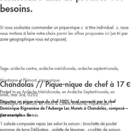
d’Arc
besoins.
//
Pique-
Si vous souhaitez commander un pique-nique « à titre individuel », nous
vous invitons à faire votre choix
parmi les offres proposées ici
(un tri par
nique
zone géographique vous est proposé).
de
chef
Tags:
ardèche centre
,
ardèche méridionale
,
ardeche septentrionale
,
à
Montagne et Piémont
,
pique-nique
Chandolas // Pique-nique de chef à 17 €
13,50
Posted in
en Ardèche Méridionale
,
en Ardèche Septentrionale
,
en
lundi, mai 3rd, 0202
€
Dégustez un pique-nique du chef 100% local concocté par le chef
Montagne et Piémont
,
en Nord & Centre Ardèche
,
Pique-nique
|
Dominique Rignanèse de l’Auberge Les Murets à Chandolas, composé –
sur
Commentaires fermés
par exemple – de :
1 salade composée repas (ex selon la saison : brochette de poulet
Vous
pommes de terre Délikatess , galette de légumes , crudités de saison,