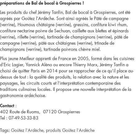
préparations de Bal de bocal à Grospierres !
pique-
Les produits du chef Jérémy Tanfin, Bal de bocal à Grospierres, ont été
agréés par Goûtez l’Ardèche. Sont ainsi agréés le Pâté de campagne
nique
(verrine), Houmous châtaigne (verrine), gressins, confiture kiwi rhum,
confiture nectarine poivre de Sechuan, caillette aux blettes et épinards
agréé]
(verrine), rillette (verrine), tartinade de champignons (verrine), pâté de
campagne (verrine), pâté aux châtaignes (verrine), trtinade de
Moulin
champignons (verrine), tartinade poivrons chèvre miel.
Plus jeune Meilleur apprenti de France en 2005, formé dans les cuisines
de
d’Eric Lagier, Yannick Aléno ou encore Thierry Marx, Jérémy Tanfin a
choisi de quitter Paris en 2014 pour se rapprocher de ce qu’il place au-
Charrier
dessus de tout : la qualité des produits, la relation avec la nature et les
paysages, les circuits courts et l’interprétation contemporaine des
à
traditions culinaires locales. Il propose une nouvelle interprétation de la
gastronomie ardéchoise.
Labastide-
:
Contact
sur-
402 Route de Ruoms, 07120 Grospierres
Tel : 07-49-53-33-83
Besorgues
Tags:
Goûtez l'Ardèche
,
produits Goûtez l'Ardèche
/