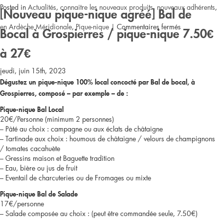
Posted in
Actualités
,
connaitre les nouveaux produits, nouveaux adhérents
,
de
[Nouveau pique-nique agréé] Bal de
sur
en Ardèche Méridionale
,
Pique-nique
|
Commentaires fermés
10€
Bocal à Grospierres / pique-nique 7.50€
[Nouveaux
à
à 27€
produits
jeudi, juin 15th, 2023
13€
Dégustez un pique-nique 100% local concocté par Bal de bocal, à
agréés]
Grospierres, composé – par exemple – de :
Bal
Pique-nique Bal Local
20€/Personne (minimum 2 personnes)
de
– Pâté au choix : campagne ou aux éclats de châtaigne
– Tartinade aux choix : houmous de châtaigne / velours de champignons
bocal
/ tomates cacahuète
– Gressins maison et Baguette tradition
– Eau, bière ou jus de fruit
– Eventail de charcuteries ou de Fromages ou mixte
Pique-nique Bal de Salade
17€/personne
– Salade composée au choix : (peut être commandée seule, 7.50€)