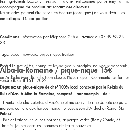
Les ingrédients locaux utilisés sont fraichement cuisinés par Jérémy Tanfin,
accompagnés de produits artisanaux des alentours.
Les salades peuvent être servis en bocaux (consignés) on vous déduit les
emballages -1€ par portion
: réservation par téléphone 24h à l’avance au 07 49 53 33
Conditions
83
Tags:
bocal
,
nouveau
,
pique-nique
,
traiteur
Posted in
Actualités
,
connaitre les nouveaux produits, nouveaux adhérents
,
Alba-la-Romaine / pique-nique 15€
en Ardèche Méridionale
,
Non classé
,
Pique-nique
|
Commentaires fermés
vendredi, avril 15th, 2022
Dégustez un pique-nique de chef 100% local concocté par le Relais du
Buis d’Aps, à Alba-la-Romaine, composé – par exemple – de :
– Éventail de charcuteries d’Ardèche et maison : terrine de foie de porc
maison, caillette aux herbes maison et saucisson d’Ardèche (Rome, Ste-
Eulalie)
– Panier fraîcheur : jeunes pousses, asperges vertes (Remy Comte, St
Thomé), jeunes carottes, pommes de terres nouvelles