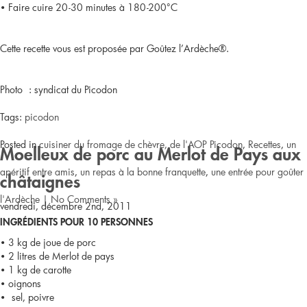
• Faire cuire 20-30 minutes à 180-200°C
Cette recette vous est proposée par Goûtez l’Ardèche®.
Photo : syndicat du Picodon
Tags:
picodon
Posted in
cuisiner du fromage de chèvre, de l'AOP Picodon
,
Recettes
,
un
Moelleux de porc au Merlot de Pays aux
apéritif entre amis
,
un repas à la bonne franquette
,
une entrée pour goûter
châtaignes
l'Ardèche
|
No Comments »
vendredi, décembre 2nd, 2011
INGRÉDIENTS POUR 10 PERSONNES
• 3 kg de joue de porc
• 2 litres de Merlot de pays
• 1 kg de carotte
• oignons
• sel, poivre