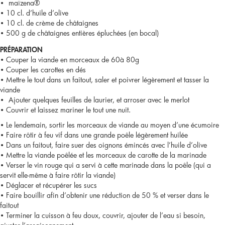
• maïzena®
• 10 cl. d’huile d’olive
• 10 cl. de crème de châtaignes
• 500 g de châtaignes entières épluchées (en bocal)
PRÉPARATION
• Couper la viande en morceaux de 60à 80g
• Couper les carottes en dés
• Mettre le tout dans un faitout, saler et poivrer légèrement et tasser la
viande
• Ajouter quelques feuilles de laurier, et arroser avec le merlot
• Couvrir et laissez mariner le tout une nuit.
• Le lendemain, sortir les morceaux de viande au moyen d’une écumoire
• Faire rôtir à feu vif dans une grande poêle légèrement huilée
• Dans un faitout, faire suer des oignons émincés avec l’huile d’olive
• Mettre la viande poêlée et les morceaux de carotte de la marinade
• Verser le vin rouge qui a servi à cette marinade dans la poêle (qui a
servit elle-même à faire rôtir la viande)
• Déglacer et récupérer les sucs
• Faire bouillir afin d’obtenir une réduction de 50 % et verser dans le
faitout
• Terminer la cuisson à feu doux, couvrir, ajouter de l’eau si besoin,