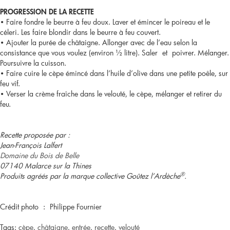
PROGRESSION DE LA RECETTE
• Faire fondre le beurre à feu doux. Laver et émincer le poireau et le
céleri. Les faire blondir dans le beurre à feu couvert.
• Ajouter la purée de châtaigne. Allonger avec de l’eau selon la
consistance que vous voulez (environ ½ litre). Saler et poivrer. Mélanger.
Poursuivre la cuisson.
• Faire cuire le cèpe émincé dans l’huile d’olive dans une petite poêle, sur
feu vif.
• Verser la crème fraîche dans le velouté, le cèpe, mélanger et retirer du
feu.
Recette proposée par :
Jean-François Lalfert
Domaine du Bois de Belle
07140 Malarce sur la Thines
®
Produits agréés par la marque collective Goûtez l’Ardèche
.
Crédit photo : Philippe Fournier
Tags:
cèpe
,
châtaigne
,
entrée
,
recette
,
velouté