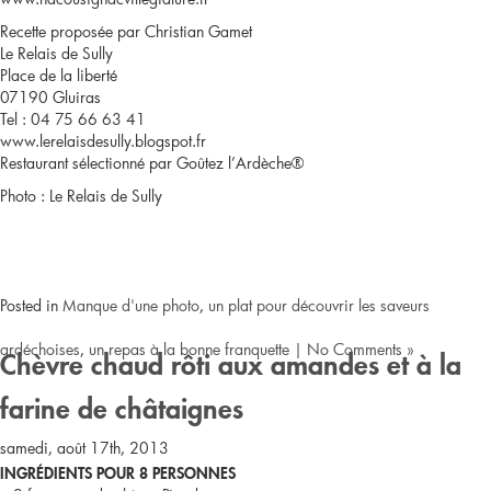
Recette proposée par Christian Gamet
Le Relais de Sully
Place de la liberté
07190 Gluiras
Tel : 04 75 66 63 41
www.lerelaisdesully.blogspot.fr
Restaurant sélectionné par Goûtez l’Ardèche®
Photo : Le Relais de Sully
Posted in
Manque d'une photo
,
un plat pour découvrir les saveurs
ardéchoises
,
un repas à la bonne franquette
|
No Comments »
Chèvre chaud rôti aux amandes et à la
farine de châtaignes
samedi, août 17th, 2013
INGRÉDIENTS POUR 8 PERSONNES