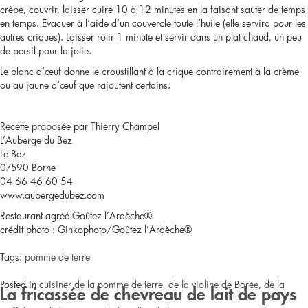
crêpe, couvrir, laisser cuire 10 à 12 minutes en la faisant sauter de temps
en temps. Évacuer à l’aide d’un couvercle toute l’huile (elle servira pour les
autres criques). Laisser rôtir 1 minute et servir dans un plat chaud, un peu
de persil pour la jolie.
Le blanc d’œuf donne le croustillant à la crique contrairement à la crème
ou au jaune d’œuf que rajoutent certains.
Recette proposée par Thierry Champel
L’Auberge du Bez
Le Bez
07590 Borne
04 66 46 60 54
www.aubergedubez.com
Restaurant agréé Goûtez l’Ardèche®
crédit photo : Ginkophoto/Goûtez l’Ardèche®
Tags:
pomme de terre
Posted in
cuisiner de la pomme de terre, de la violine de Borée, de la
La fricassée de chevreau de lait de pays