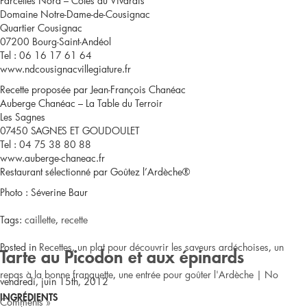
Parcelles Nord – Côtes du Vivarais
Domaine Notre-Dame-de-Cousignac
Quartier Cousignac
07200 Bourg-Saint-Andéol
Tel : 06 16 17 61 64
www.ndcousignacvillegiature.fr
Recette proposée par Jean-François Chanéac
Auberge Chanéac – La Table du Terroir
Les Sagnes
07450 SAGNES ET GOUDOULET
Tel : 04 75 38 80 88
www.auberge-chaneac.fr
Restaurant sélectionné par Goûtez l’Ardèche®
Photo : Séverine Baur
Tags:
caillette
,
recette
Posted in
Recettes
,
un plat pour découvrir les saveurs ardéchoises
,
un
Tarte au Picodon et aux épinards
repas à la bonne franquette
,
une entrée pour goûter l'Ardèche
|
No
vendredi, juin 15th, 2012
INGRÉDIENTS
Comments »