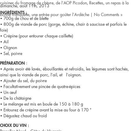
cuisiner du fromage de chèvre, de l'AOP Picodon
,
Recettes
,
un repas à la
dimanche, août 11th, 2013
INGRÉDIENTS :
bonne franquette
,
une entrée pour goûter l'Ardèche
|
No Comments »
• 700g de chou et de blette
• 800g de viande de porc (gorge, échine, chair à saucisse et parfois le
foie)
• Crépine (pour entourer chaque caillette)
• Ail
• Oignon
• Sel, poivre
:
PRÉPARATION
• Après avoir été lavés, ébouillantés et refroidis, les légumes sont hachés,
ainsi que la viande de porc, l’ail, et l’oignon.
• Ajouter du sel, du poivre
• Facultativement une pincée de quatre-épices
• Un œuf
• De la châtaigne
• Le mélange est mis en boule de 150 à 180 g
• Entourez de crépine avant la mise au four à 170 °
• Dégustez chaud ou froid
CHOIX DU VIN :