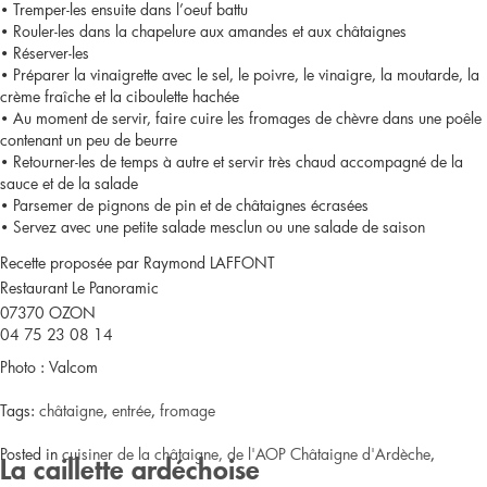
• Tremper-les ensuite dans l’oeuf battu
• Rouler-les dans la chapelure aux amandes et aux châtaignes
• Réserver-les
• Préparer la vinaigrette avec le sel, le poivre, le vinaigre, la moutarde, la
crème fraîche et la ciboulette hachée
• Au moment de servir, faire cuire les fromages de chèvre dans une poêle
contenant un peu de beurre
• Retourner-les de temps à autre et servir très chaud accompagné de la
sauce et de la salade
• Parsemer de pignons de pin et de châtaignes écrasées
• Servez avec une petite salade mesclun ou une salade de saison
Recette proposée par Raymond LAFFONT
Restaurant Le Panoramic
07370 OZON
04 75 23 08 14
Photo : Valcom
Tags:
châtaigne
,
entrée
,
fromage
Posted in
cuisiner de la châtaigne, de l'AOP Châtaigne d'Ardèche
,
La caillette ardéchoise