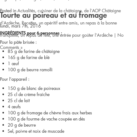
Posted in
Actualités
,
cuisiner de la châtaigne, de l'AOP Châtaigne
Tourte au poireau et au fromage
d'Ardèche
,
Recettes
,
un apéritif entre amis
,
un repas à la bonne
lundi, mars 7th, 2016
INGRÉDIENTS pour 6 personnes :
franquette
,
un repas de fête
,
une entrée pour goûter l'Ardèche
|
No
Pour la pâte brisée :
Comments »
85 g de farine de châtaigne
165 g de farine de blé
1 œuf
100 g de beurre ramolli
Pour l’appareil :
150 g de blanc de poireaux
25 cl de crème fraîche
25 cl de lait
4 œufs
100 g de fromage de chèvre frais aux herbes
100 g de fourme de vache coupée en dés
20 g de beurre
Sel, poivre et noix de muscade