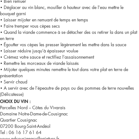
• Bien remuer
• Déglacer au vin blanc, mouiller à hauteur avec de l’eau mettre le
bouquet garni
• Laisser mijoter en remuant de temps en temps
• Faire tremper vous cèpes secs
• Quand la viande commence à se détacher des os retirer la dans un plat
en terre
• Égoutter vos cèpes les presser légèrement les mettre dans la sauce
• Laisser réduire jusqu’à épaisseur voulue
• Crémez votre sauce et rectifiez l’assaisonnement
• Remettre les morceaux de viande laissés
• Mijoter quelques minutes remettre le tout dans votre plat en terre de
présentation
• Servir chaud
• A servir avec de l’épeautre de pays ou des pommes de terre nouvelles
(Délicatesse)
CHOIX DU VIN :
Parcelles Nord – Côtes du Vivarais
Domaine Notre-Dame-de-Cousignac
Quartier Cousignac
07200 Bourg-Saint-Andéol
Tel : 06 16 17 61 64
www.ndcousignacvillegiature.fr