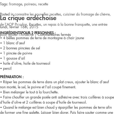
Tags:
fromage
,
poireau
,
recette
Posted in
connaitre les nouvelles recettes
,
cuisiner du fromage de chèvre,
La crique ardéchoise
de l'AOP Picodon
,
Recettes
,
un repas à la bonne franquette
,
une entrée
lundi, février 16th, 2015
INGRÉDIENTSPOUR 2 PERSONNES :
sur
pour goûter l'Ardèche
|
Commentaires fermés
• 4 belles pommes de terre de montagne à chair jaune
• 1 blanc d’œuf
Tourte
• 2 bonnes pincées de sel
• 1 pincée de poivre
au
• 1 gousse d’ail
• huile d’olive, huile de tournesol
poireau
• persil
et
PRÉPARATION :
• Râper les pommes de terre dans un plat creux, ajouter le blanc d’œuf
au
non monté, le sel, le poivre et l’ail coupé finement.
• Bien mélanger le tout à la fourchette.
fromage
• Faire chauffer un grande poêle anti adhésive avec trois cuillères à soupe
d’huile d’olive et 2 cuillères à soupe d’huile de tournesol.
• Quand le mélange est bien chaud y éparpiller les pommes de terre afin
de former une fine galette. Laisser bien dorer. Puis faire sauter comme une