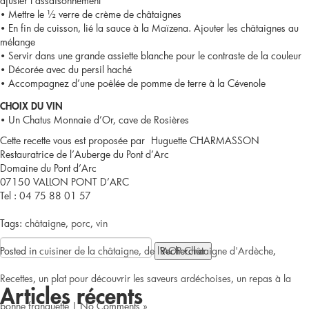
ajuster l’assaisonnement
• Mettre le ½ verre de crème de châtaignes
• En fin de cuisson, lié la sauce à la Maïzena. Ajouter les châtaignes au
mélange
• Servir dans une grande assiette blanche pour le contraste de la couleur
• Décorée avec du persil haché
• Accompagnez d’une poêlée de pomme de terre à la Cévenole
CHOIX DU VIN
• Un Chatus Monnaie d’Or, cave de Rosières
Cette recette vous est proposée par Huguette CHARMASSON
Restauratrice de l’Auberge du Pont d’Arc
Domaine du Pont d’Arc
07150 VALLON PONT D’ARC
Tel : 04 75 88 01 57
Tags:
châtaigne
,
porc
,
vin
Rechercher :
Posted in
cuisiner de la châtaigne, de l'AOP Châtaigne d'Ardèche
,
Recettes
,
un plat pour découvrir les saveurs ardéchoises
,
un repas à la
Articles récents
bonne franquette
|
No Comments »