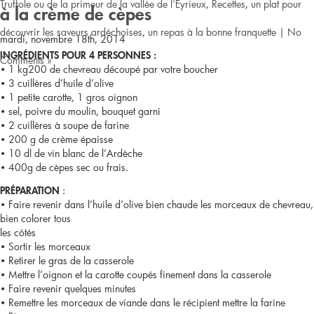
Truffole ou de la primeur de la vallée de l'Eyrieux
,
Recettes
,
un plat pour
à la crème de cèpes
découvrir les saveurs ardéchoises
,
un repas à la bonne franquette
|
No
mardi, novembre 18th, 2014
INGRÉDIENTS POUR 4 PERSONNES :
Comments »
• 1 kg200 de chevreau découpé par votre boucher
• 3 cuillères d’huile d’olive
• 1 petite carotte, 1 gros oignon
• sel, poivre du moulin, bouquet garni
• 2 cuillères à soupe de farine
• 200 g de crème épaisse
• 10 dl de vin blanc de l’Ardèche
• 400g de cèpes sec ou frais.
:
PRÉPARATION
• Faire revenir dans l’huile d’olive bien chaude les morceaux de chevreau,
bien colorer tous
les côtés
• Sortir les morceaux
• Retirer le gras de la casserole
• Mettre l’oignon et la carotte coupés finement dans la casserole
• Faire revenir quelques minutes
• Remettre les morceaux de viande dans le récipient mettre la farine