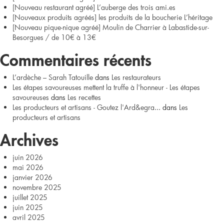
[Nouveau restaurant agréé] L’auberge des trois ami.es
agréé]
[Nouveaux produits agréés] les produits de la boucherie L’héritage
[Nouveau pique-nique agréé] Moulin de Charrier à Labastide-sur-
L’auberge
Besorgues / de 10€ à 13€
des
Commentaires récents
trois
L’ardèche – Sarah Tatouille
dans
Les restaurateurs
Les étapes savoureuses mettent la truffe à l'honneur - Les étapes
ami.es
savoureuses
dans
Les recettes
Les producteurs et artisans - Goutez l'Ard&egra...
dans
Les
producteurs et artisans
Archives
juin 2026
mai 2026
janvier 2026
novembre 2025
juillet 2025
juin 2025
avril 2025