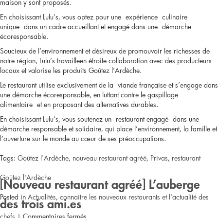
les
maison y sont proposés.
En choisissant Lulu’s, vous optez pour une
expérience
culinaire
eaux
unique
dans un cadre accueillant et engagé dans une
démarche
écoresponsable
.
de
Soucieux de l’environnement et désireux de promouvoir les richesses de
Volcan
notre région, Lulu’s travailleen étroite collaboration avec des
producteurs
locaux
et valorise les produits
Goûtez l’Ardèche
.
Le restaurant utilise exclusivement de la
viande française
et s’engage dans
une démarche écoresponsable, en luttant contre le
gaspillage
alimentaire
et en proposant des alternatives durables.
En choisissant Lulu’s, vous soutenez un
restaurant engagé
dans une
démarche responsable et solidaire, qui place l’environnement, la famille et
l’ouverture sur le monde au cœur de ses préoccupations.
Tags:
Goûtez l'Ardèche
,
nouveau restaurant agréé
,
Privas
,
restaurant
Goûtez l'Ardèche
[Nouveau restaurant agréé] L’auberge
Posted in
Actualités
,
connaitre les nouveaux restaurants et l'actualité des
des trois ami.es
sur
chefs
|
Commentaires fermés