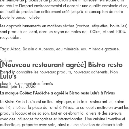
de réduire l’impact environnemental et garantir une qualité constante et ce,
de l’outil de production entièrement créé jusqu’à la conception de notre
bouteille personnalisée.
Les approvisionnements en matières sèches (cartons, étiquettes, bouteilles)
sont produits en local, dans un rayon de moins de 100km, et sont 100%
recyclables.
Tags:
Aizac
,
Bassin d'Aubenas
,
eau minérale
,
eau minérale gazeuse
,
Volcan
[Nouveau restaurant agréé] Bistro resto
Posted in
connaitre les nouveaux produits, nouveaux adhérents
,
Non
Lulu’s
sur
classé
|
Commentaires fermés
lundi, juin 1st, 2026
La marque Goûtez l’Ardèche a agréé le Bistro resto Lulu’s à Privas
[Nouveaux
Le Bistro Resto Lulu’s est un lieu
atypique
, à la fois
restaurant
et
salon
produits
de thé
, situé sur la place du Foiral à Privas. Le concept : mettre en avant les
produits locaux et de saison
, tout en célébrant la
diversité des saveurs
agréés]
avec des influences françaises et internationales. Une
cuisine inventive et
authentique
, préparée avec soin, ainsi qu’une sélection de desserts faits