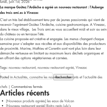
lundi, juin 1st, 2026
La marque Goûtez l’Ardèche a agréé un nouveau restaurant : l’Auberge
[Nouveau
des trois ami.es à Vinezac
restaurant
C’est un très bel établissement tenu par de jeunes passionnés qui vient de
recevoir l’agrément Goûtez l’Ardèche, cuisine gastronomique. A Vinezac,
agréé]
dans le vieux village, Les Trois ami.es vous accueillent midi et soir au sein
du château ou en terrasse l’été.
Bistro
La cuisine proposée est créative et engagée. Les menus changent chaque
semaine pour s’adapter aux récoltes et aux disponibilités des producteurs
resto
de proximité. Marine, Mathieu et Corentin sont vont plus loin dans leur
démarche vertueuse en limitant au maximum leurs déchets organiques et
Lulu’s
en offrant des options végétariennes et carnées.
Tags:
nouveau restaurant
,
nouveau restaurant agréé
,
Vinezac
Rechercher :
Posted in
Actualités
,
connaitre les nouveaux restaurants et l'actualité des
sur
chefs
|
Commentaires fermés
Articles récents
[Nouveau
[Nouveaux produits agréés] les eaux de Volcan
restaurant
[Nouveau restaurant agréé] Bistro resto Lulu’s