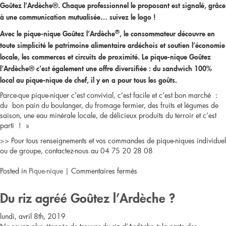
Goûtez l’Ardèche®. Chaque professionnel le proposant est signalé, grâce
à une communication mutualisée… suivez le logo !
®
Avec le pique-nique Goûtez l’Ardèche
, le consommateur découvre en
toute simplicité le patrimoine alimentaire ardéchois et soutien l’économie
locale, les commerces et circuits de proximité. Le pique-nique Goûtez
l’Ardèche® c’est également une offre diversifiée : du sandwich 100%
local au pique-nique de chef, il y en a pour tous les goûts.
Parce-que pique-niquer c’est convivial, c’est facile et c’est bon marché :
du bon pain du boulanger, du fromage fermier, des fruits et légumes de
saison, une eau minérale locale, de délicieux produits du terroir et c’est
parti ! »
>> Pour tous renseignements et vos commandes de pique-niques individuel
ou de groupe, contactez-nous au 04 75 20 28 08
sur
Posted in
Pique-nique
|
Commentaires fermés
Qu’est
Du riz agréé Goûtez l’Ardèche ?
ce
lundi, avril 8th, 2019