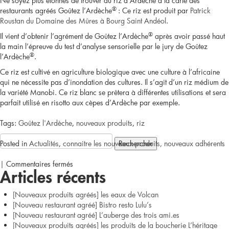
Ne soyez plus étonnés de trouver du riz d’Ardèche à la carte des
qu’un
®
restaurants agréés Goûtez l’Ardèche
: Ce riz est produit par
Patrick
Roustan du Domaine des Mûres à Bourg Saint Andéol
.
pique-
®
Il vient d’obtenir l’agrément de Goûtez l’Ardèche
après avoir passé haut
nique
la main l’épreuve du test d’analyse sensorielle par le jury de Goûtez
®
l’Ardèche
.
Goûtez
Ce riz est cultivé en agriculture biologique avec une culture à l’africaine
qui ne nécessite pas d’inondation des cultures. Il s’agit d’un riz médium de
l’Ardèche
la variété Manobi. Ce riz blanc se prêtera à différentes utilisations et sera
parfait utilisé en risotto aux cèpes d’Ardèche par exemple.
?
Tags:
Goûtez l'Ardèche
,
nouveaux produits
,
riz
Rechercher :
Posted in
Actualités
,
connaitre les nouveaux produits, nouveaux adhérents
sur
|
Commentaires fermés
Articles récents
Du
[Nouveaux produits agréés] les eaux de Volcan
riz
[Nouveau restaurant agréé] Bistro resto Lulu’s
[Nouveau restaurant agréé] L’auberge des trois ami.es
agréé
[Nouveaux produits agréés] les produits de la boucherie L’héritage