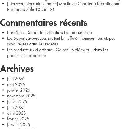
[Nouveau pique-nique agréé] Moulin de Charrier à Labastide-sur-
Goûtez
Besorgues / de 10€ à 13€
l’Ardèche
Commentaires récents
?
L’ardèche – Sarah Tatouille
dans
Les restaurateurs
Les étapes savoureuses mettent la truffe à l'honneur - Les étapes
savoureuses
dans
Les recettes
Les producteurs et artisans - Goutez l'Ard&egra...
dans
Les
producteurs et artisans
Archives
juin 2026
mai 2026
janvier 2026
novembre 2025
juillet 2025
juin 2025
avril 2025
février 2025
janvier 2025