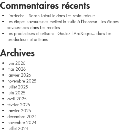
Pois
Commentaires récents
chiche,
L’ardèche – Sarah Tatouille
dans
Les restaurateurs
Les étapes savoureuses mettent la truffe à l'honneur - Les étapes
haricots,
savoureuses
dans
Les recettes
Les producteurs et artisans - Goutez l'Ard&egra...
dans
Les
maïs…
producteurs et artisans
de
Archives
la
juin 2026
mai 2026
Ferme
janvier 2026
novembre 2025
de
juillet 2025
juin 2025
Brancassy
avril 2025
février 2025
janvier 2025
décembre 2024
novembre 2024
juillet 2024