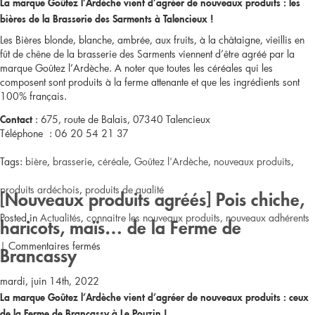
La marque Goûtez l’Ardèche vient d’agréer de nouveaux produits : les
de
bières de la Brasserie des Sarments à Talencieux !
cœur
Les Bières blonde, blanche, ambrée, aux fruits, à la châtaigne, vieillis en
fût de chêne de la brasserie des Sarments viennent d’être agréé par la
du
marque Goûtez l’Ardèche. A noter que toutes les céréales qui les
composent sont produits à la ferme attenante et que les ingrédients sont
jury]
100% français.
La
: 675, route de Balais,
07340
Talencieux
Contact
Téléphone :
06 20 54 21 37
compote
Tags:
bière
,
brasserie
,
céréale
,
Goûtez l'Ardèche
,
nouveaux produits
,
pomme-
produits ardéchois
,
produits de qualité
[Nouveaux produits agréés] Pois chiche,
cassis
Posted in
Actualités
,
connaitre les nouveaux produits, nouveaux adhérents
haricots, maïs… de la Ferme de
de
sur
|
Commentaires fermés
Brancassy
Vivatransfo
[Nouveaux
mardi, juin 14th, 2022
La marque Goûtez l’Ardèche vient d’agréer de nouveaux produits : ceux
produits
de la Ferme de Brancassy à Le Pouzin !