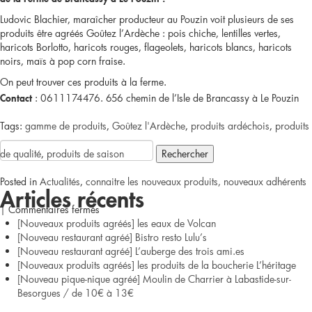
agréés]
Ludovic Blachier, maraîcher producteur au Pouzin voit plusieurs de ses
produits être agréés Goûtez l’Ardèche : pois chiche, lentilles vertes,
Les
haricots Borlotto, haricots rouges, flageolets, haricots blancs, haricots
noirs, maïs à pop corn fraise.
bières
On peut trouver ces produits à la ferme.
: 0611174476. 656 chemin de l’Isle de Brancassy à Le Pouzin
de
Contact
Tags:
gamme de produits
la
,
Goûtez l'Ardèche
,
produits ardéchois
,
produits
Rechercher :
de qualité
,
produits de saison
Brasserie
Posted in
Actualités
,
connaitre les nouveaux produits, nouveaux adhérents
des
Articles récents
sur
|
Commentaires fermés
Sarments
[Nouveaux produits agréés] les eaux de Volcan
[Nouveaux
[Nouveau restaurant agréé] Bistro resto Lulu’s
[Nouveau restaurant agréé] L’auberge des trois ami.es
produits
[Nouveaux produits agréés] les produits de la boucherie L’héritage
[Nouveau pique-nique agréé] Moulin de Charrier à Labastide-sur-
agréés]
Besorgues / de 10€ à 13€