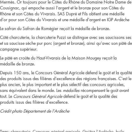
Mermès. Or toujours pour le Côtes du Rhône du Domaine Notre Dame de
Cousignac, qui empoche aussi l’argent et le bronze pour son Côtes du
Rhône et son Côtes du Vivarais. SAS Dupré et Fils obtient une médaille
d’or pour son Côtes du Vivarais et une médaille d’argent en IGP Ardèche
Le safran du Safran de Romégier reçoit la médaille de bronze.
Côté charcuterie, la charcuterie Puzzi se distingue avec ses saucissons ses
et sa saucisse sèche pur porc (argent et bronze), ainsi qu’avec son pâté de
campagne supérieur.
Le pâté en croûte du Haut-Vivarais de la Maison Mougey reçoit la
médaille de bronze.
Depuis 150 ans, le Concours Général Agricole défend le goût et la qualité
des produits issus des filières d’excellence des régions françaises. C’est le
plus ancien, le plus important et le plus sélectif des concours agricoles,
sans équivalent dans le monde. Les
médailles
récompensent le goût avant
tout. Le
Concours Général Agricole
défend le goût et la qualité des
produits issus des filières d’excellence.
Crédit photo Département de l’Ardèche
Tags:
charcuterie
,
Concours général agricole
,
Goûtez l'Ardèche
,
huile