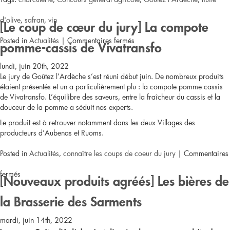
d'olive
,
safran
,
vin
[Le coup de cœur du jury] La compote
sur
Posted in
Actualités
|
Commentaires fermés
pomme-cassis de Vivatransfo
Les
lundi, juin 20th, 2022
Le jury de Goûtez l’Ardèche s’est réuni début juin. De nombreux produits
produits
étaient présentés et un a particulièrement plu : la compote pomme cassis
de Vivatransfo. L’équilibre des saveurs, entre la fraîcheur du cassis et la
Goûtez
douceur de la pomme a séduit nos experts.
l’Ardèche
Le produit est à retrouver notamment dans les deux Villages des
producteurs d’Aubenas et Ruoms.
récompensés
Posted in
Actualités
,
connaître les coups de coeur du jury
|
Commentaires
au
sur
fermés
[Nouveaux produits agréés] Les bières de
Concours
[Le
la Brasserie des Sarments
général
coup
mardi, juin 14th, 2022
agricole