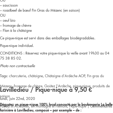
OU
Laboule
– saucisson
– roastbeef de bœuf Fin Gras du Mézenc (en saison)
/
OU
– oeuf bio
pique-
– fromage de chèvre
– Flan à la châtaigne
nique
Ce pique-nique est servi dans des emballages biodégradables.
à
Pique-nique individuel.
CONDITIONS : Réservez votre pique-nique la veille avant 19h30 au 04
17€
75 38 85 02.
ou
Photo non contractuelle
20€
Tags:
charcuterie
,
châtaigne
,
Châtaigne d'Ardèche AOP
,
Fin gras du
Mèzenc
,
fromage de chèvre
,
Goûtez l'Ardèche
,
pique-nique
,
produits de
Lavilledieu / Pique-nique à 9,50 €
saison
lundi, juin 22nd, 2020
Dégustez un pique-nique 100% local concocté par la boulangerie La belle
Posted in
Actualités
,
en Montagne et Piémont
,
Pique-nique
|
Commentaires
farinière à Lavilledieu, composé – par exemple – de :