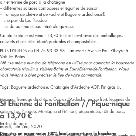
air et terrine de porc à la châtaigne
– différentes salades composées et légumes de saison
/
– fromage de chèvre et de vache et Baguette ardéchoise®
– une part de Lou Pisadou
Pique-
– jus de pomme et eau minérale gazeuse.
nique
Ce pique-nique est vendu 13,70 € et est servi avec des emballages,
couverts et assiettes biodégradables et compostables.
à
PLUS D’INFOS au 04 75 93 33 93 – adresse : Avenue Paul Ribeyre à
Vals les Bains
9,50
NB : Le même numéro de téléphone est utilisé pour contacter la boucherie
charcuterie Moulin à Vals-les-Bains et Saint-Etienne-de-Fontbellon. Nous
€
vous invitons à bien préciser le lieu de votre commande.
Tags:
Baguette ardéchoise
,
Châtaigne d'Ardèche AOP
,
Fin gras du
Mèzenc
,
fromage de chèvre
,
Goûtez l'Ardèche
,
jus de fruit
,
légumes de
St Etienne de Fontbellon // Pique-nique
saison
,
Lou Pisadou
,
Montagne et Piémont
,
pique-nique
,
rôti de porc
,
à 13,70 €
terrine de porc
mardi, juin 2nd, 2020
Dégustez un pique-nique 100% local concocté par la boucherie
Posted in
Actualités
,
en Montagne et Piémont
,
Pique-nique
|
Commentaires