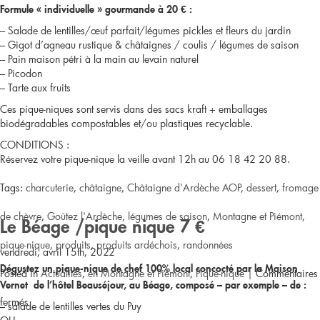
Formule « individuelle » gourmande à 20 € :
à
– Salade de lentilles/œuf parfait/légumes pickles et fleurs du jardin
– Gigot d’agneau rustique & châtaignes / coulis / légumes de saison
Meysse,
– Pain maison pétri à la main au levain naturel
– Picodon
15€/pers
– Tarte aux fruits
Ces pique-niques sont servis dans des
sacs kraft + emballages
biodégradables compostables et/ou plastiques recyclable.
CONDITIONS :
Réservez votre pique-nique la veille avant 12h a
u 06 18 42 20 88.
Tags:
charcuterie
,
châtaigne
,
Châtaigne d'Ardèche AOP
,
dessert
,
fromage
de chèvre
,
Goûtez l'Ardèche
,
légumes de saison
,
Montagne et Piémont
,
Le Béage /pique nique 7 €
pique-nique
,
produits
,
produits ardéchois
,
randonnées
vendredi, avril 15th, 2022
Dégustez un pique-nique de chef 100% local concocté par la Maison
Posted in
Actualités
,
en Montagne et Piémont
,
Pique-nique
|
Commentaires
Vernet de l’hôtel Beauséjour, au Béage, composé – par exemple – de :
sur
fermés
– salade de lentilles vertes du Puy