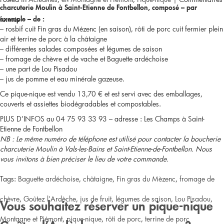
charcuterie Moulin à Saint-Etienne de Fontbellon, composé – par
sur
fermés
exemple – de :
– rosbif cuit Fin gras du Mézenc (en saison), rôti de porc cuit fermier plein
air et terrine de porc à la châtaigne
Vals
– différentes salades composées et légumes de saison
– fromage de chèvre et de vache et Baguette ardéchoise
les
– une part de Lou Pisadou
– jus de pomme et eau minérale gazeuse.
Bains
Ce pique-nique est vendu 13,70 € et est servi avec des emballages,
//
couverts et assiettes biodégradables et compostables.
PLUS D’INFOS au 04 75 93 33 93 – adresse : Les Champs à Saint-
Pique-
Etienne de Fontbellon
NB : Le même numéro de téléphone est utilisé pour contacter la boucherie
nique
charcuterie Moulin à Vals-les-Bains et Saint-Etienne-de-Fontbellon. Nous
vous invitons à bien préciser le lieu de votre commande.
à
Tags:
Baguette ardéchoise
13,70
,
châtaigne
,
Fin gras du Mèzenc
,
fromage de
chèvre
€
,
Goûtez l'Ardèche
,
jus de fruit
,
légumes de saison
,
Lou Pisadou
,
Vous souhaitez réserver un pique-nique
Montagne et Piémont
,
pique-nique
,
rôti de porc
,
terrine de porc
Goûtez l’Ardèche pour un groupe ?