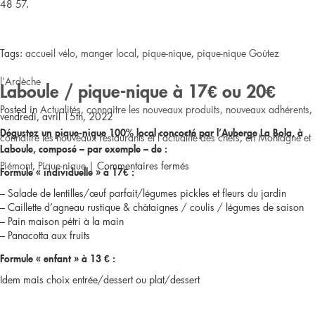
48 57.
Tags:
accueil vélo
,
manger local
,
pique-nique
,
pique-nique Goûtez
l'Ardèche
Laboule / pique-nique à 17€ ou 20€
Posted in
Actualités
,
connaitre les nouveaux produits, nouveaux adhérents
,
vendredi, avril 15th, 2022
Dégustez un pique-nique 100% local concocté par l’Auberge La Bola, à
connaitre les nouveaux restaurants et l'actualité des chefs
,
en Montagne et
Laboule, composé – par exemple – de :
sur
Piémont
,
Pique-nique
|
Commentaires fermés
Formule « individuelle » à 17€ :
– Salade de lentilles/œuf parfait/légumes pickles et fleurs du jardin
[Nouveau
– Caillette d’agneau rustique & châtaignes / coulis / légumes de saison
– Pain maison pétri à la main
pique-
– Panacotta aux fruits
nique
Formule « enfant » à 13 € :
agréé]
Idem mais choix entrée/dessert ou plat/dessert
Marmitroll