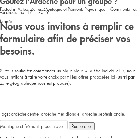
Posted in
Actualités
,
en Montagne et Piémont
,
Pique-nique
|
Commentaires
vendredi, mai 17th, 2019
sur
fermés
Nous vous invitons à remplir ce
St
formulaire afin de préciser vos
Etienne
besoins.
de
Fontbellon
Si vous souhaitez commander un pique-nique « à titre individuel », nous
vous invitons à faire votre choix
parmi les offres proposées ici
(un tri par
//
zone géographique vous est proposé).
Pique-
nique
Tags:
ardèche centre
,
ardèche méridionale
,
ardeche septentrionale
,
à
Rechercher :
Montagne et Piémont
,
pique-nique
13,70