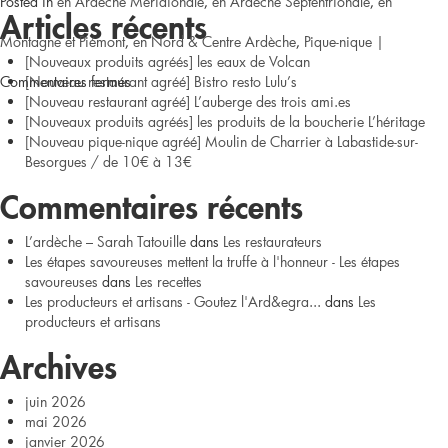
Posted in
en Ardèche Méridionale
,
en Ardèche Septentrionale
,
en
€
Articles récents
Montagne et Piémont
,
en Nord & Centre Ardèche
,
Pique-nique
|
[Nouveaux produits agréés] les eaux de Volcan
sur
Commentaires fermés
[Nouveau restaurant agréé] Bistro resto Lulu’s
[Nouveau restaurant agréé] L’auberge des trois ami.es
Vous
[Nouveaux produits agréés] les produits de la boucherie L’héritage
[Nouveau pique-nique agréé] Moulin de Charrier à Labastide-sur-
souhaitez
Besorgues / de 10€ à 13€
réserver
Commentaires récents
un
L’ardèche – Sarah Tatouille
dans
Les restaurateurs
Les étapes savoureuses mettent la truffe à l'honneur - Les étapes
pique-
savoureuses
dans
Les recettes
Les producteurs et artisans - Goutez l'Ard&egra...
dans
Les
nique
producteurs et artisans
Goûtez
Archives
l’Ardèche
juin 2026
mai 2026
pour
janvier 2026