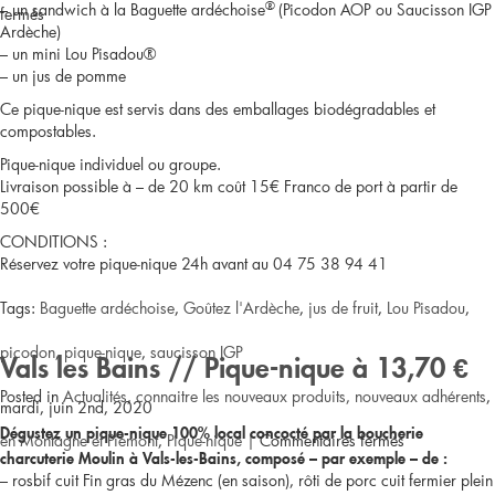
®
– un sandwich à la Baguette ardéchoise
(Picodon AOP ou Saucisson IGP
sur
fermés
Ardèche)
– un mini Lou Pisadou®
Le
– un jus de pomme
Béage
Ce pique-nique est servis dans des emballages biodégradables et
compostables.
/pique
Pique-nique individuel ou groupe.
Livraison possible à – de 20 km coût 15€ Franco de port à partir de
nique
500€
7
CONDITIONS :
Réservez votre pique-nique 24h avant au 04 75 38 94 41
€
Tags:
Baguette ardéchoise
,
Goûtez l'Ardèche
,
jus de fruit
,
Lou Pisadou
,
picodon
,
pique-nique
,
saucisson IGP
Vals les Bains // Pique-nique à 13,70 €
Posted in
Actualités
,
connaitre les nouveaux produits, nouveaux adhérents
,
mardi, juin 2nd, 2020
Dégustez un pique-nique 100% local concocté par la boucherie
sur
en Montagne et Piémont
,
Pique-nique
|
Commentaires fermés
charcuterie Moulin à Vals-les-Bains, composé – par exemple – de :
– rosbif cuit Fin gras du Mézenc (en saison), rôti de porc cuit fermier plein
Lavilledieu