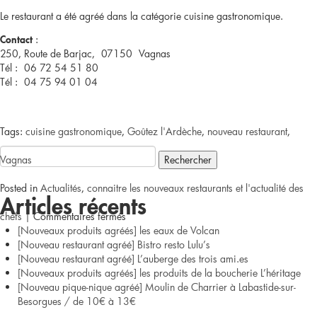
Le restaurant a été agréé dans la catégorie cuisine gastronomique.
:
Contact
250, Route de Barjac,
07150
Vagnas
Tél :
06 72 54 51 80
Tél :
04 75 94 01 04
Tags:
cuisine gastronomique
,
Goûtez l'Ardèche
,
nouveau restaurant
,
Rechercher :
Vagnas
Posted in
Actualités
,
connaitre les nouveaux restaurants et l'actualité des
Articles récents
sur
chefs
|
Commentaires fermés
[Nouveaux produits agréés] les eaux de Volcan
[Nouveau
[Nouveau restaurant agréé] Bistro resto Lulu’s
[Nouveau restaurant agréé] L’auberge des trois ami.es
restaurant
[Nouveaux produits agréés] les produits de la boucherie L’héritage
[Nouveau pique-nique agréé] Moulin de Charrier à Labastide-sur-
agréé]
Besorgues / de 10€ à 13€