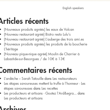
echercher :
English speakers
Articles récents
[Nouveaux produits agréés] les eaux de Volcan
[Nouveau restaurant agréé] Bistro resto Lulu’s
[Nouveau restaurant agréé] L’auberge des trois ami.es
[Nouveaux produits agréés] les produits de la boucherie
L’héritage
[Nouveau pique-nique agréé] Moulin de Charrier à
Labastide-sur-Besorgues / de 10€ à 13€
Commentaires récents
L’ardèche – Sarah Tatouille
dans
Les restaurateurs
Les étapes savoureuses mettent la truffe à l'honneur - Les
étapes savoureuses
dans
Les recettes
Les producteurs et artisans - Goutez l'Ard&egra...
dans
Les producteurs et artisans
Archives