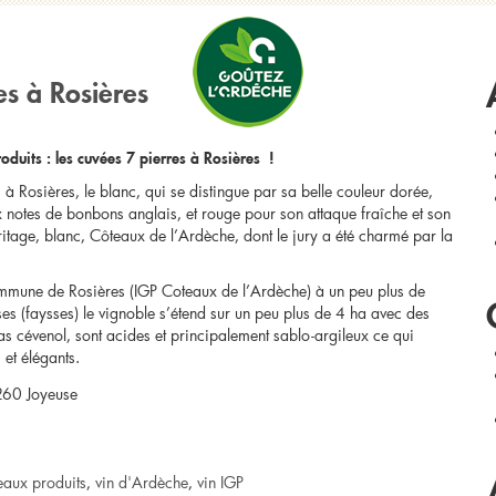
R
es à Rosières
uits : les cuvées 7 pierres à Rosières !
à Rosières, le blanc, qui se distingue par sa belle couleur dorée,
ux notes de bonbons anglais, et rouge pour son attaque fraîche et son
itage, blanc, Côteaux de l’Ardèche, dont le jury a été charmé par la
ommune de Rosières (IGP Coteaux de l’Ardèche) à un peu plus de
ses (faysses) le vignoble s’étend sur un peu plus de 4 ha avec des
rias cévenol, sont acides et principalement sablo-argileux ce qui
 et élégants.
7260 Joyeuse
eaux produits
,
vin d'Ardèche
,
vin IGP