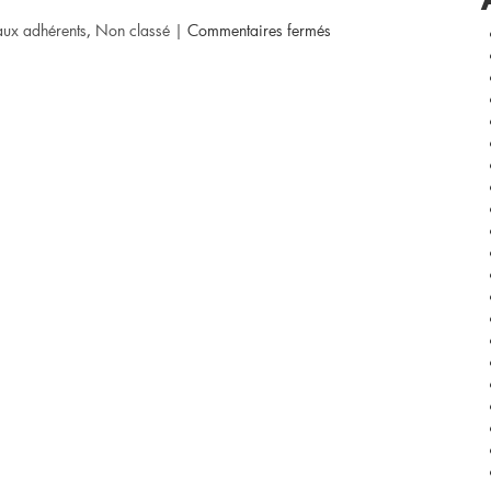
sur
aux adhérents
,
Non classé
|
Commentaires fermés
[Nouveau
producteur]
Les
7
pierres
à
Rosières