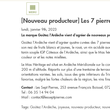
Posts Tagged ‘joyeuse’
[Nouveau producteur] Les 7 pierr
lundi, janvier 9th, 2023
La marque Goûtez l’Ardèche vient d’agréer de nouveaux prod
Goûtez l’Ardèche vient d’agréer quatre cuvées des 7 pierres 
son nez de fruits blancs et jaunes, le rosé, un vin acidulé a
tanin souple IGP Côteaux de l’Ardèche, ainsi que le Mas hér
couleur or et les notes miellées.
Le Mas Héritage est situé en Ardèche Méridionale sur la c
200 m d’altitude. Répartis sur plus d’une trentaine de terras
orientations variées. les sols, issus des grès inférieurs du T
favorise, malgré les fortes chaleurs de la région, les vins fins
: Les Sept Pierres, 253 avenue François Boissel, 0
Contact
Tel :
0
6 35 14 94 04
Mail : contact@lesseptpierres.com
Tags:
Goûtez l'Ardèche
,
joyeuse
,
nouveau producteur
,
nouv