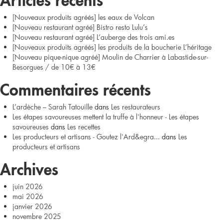
Moelleux
[Nouveaux produits agréés] les eaux de Volcan
d’automne
[Nouveau restaurant agréé] Bistro resto Lulu’s
[Nouveau restaurant agréé] L’auberge des trois ami.es
[Nouveaux produits agréés] les produits de la boucherie L’héritage
[Nouveau pique-nique agréé] Moulin de Charrier à Labastide-sur-
Besorgues / de 10€ à 13€
Commentaires récents
L’ardèche – Sarah Tatouille
dans
Les restaurateurs
Les étapes savoureuses mettent la truffe à l'honneur - Les étapes
savoureuses
dans
Les recettes
Les producteurs et artisans - Goutez l'Ard&egra...
dans
Les
producteurs et artisans
Archives
juin 2026
mai 2026
janvier 2026
novembre 2025