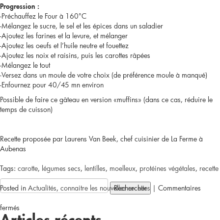
Progression :
-Préchauffez le Four à 160°C
-Mélangez le sucre, le sel et les épices dans un saladier
-Ajoutez les farines et la levure, et mélanger
-Ajoutez les oeufs et l’huile neutre et fouettez
-Ajoutez les noix et raisins, puis les carottes râpées
-Mélangez le tout
-Versez dans un moule de votre choix (de préférence moule à manqué)
-Enfournez pour 40/45 mn environ
Possible de faire ce gâteau en version «muffins» (dans ce cas, réduire le
temps de cuisson)
Recette proposée par Laurens Van Beek, chef cuisinier de La Ferme à
Aubenas
Tags:
carotte
,
légumes secs
,
lentilles
,
moelleux
,
protéines végétales
,
recette
Rechercher :
Posted in
Actualités
,
connaitre les nouvelles recettes
|
Commentaires
sur
fermés
Articles récents