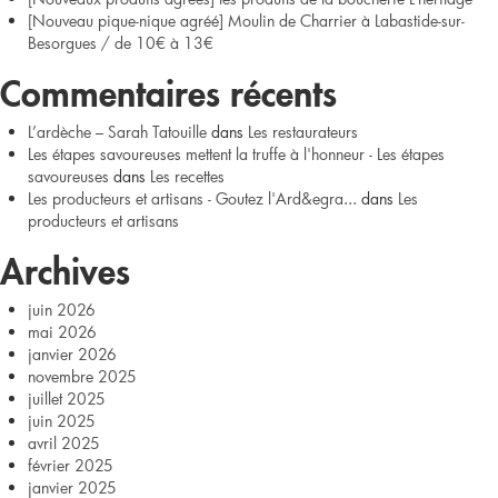
[Nouveau pique-nique agréé] Moulin de Charrier à Labastide-sur-
agréés]
Besorgues / de 10€ à 13€
Herbes,
Commentaires récents
tisanes
L’ardèche – Sarah Tatouille
dans
Les restaurateurs
Les étapes savoureuses mettent la truffe à l'honneur - Les étapes
et
savoureuses
dans
Les recettes
Les producteurs et artisans - Goutez l'Ard&egra...
dans
Les
sirop
producteurs et artisans
de
Archives
la
juin 2026
mai 2026
Magie
janvier 2026
novembre 2025
des
juillet 2025
juin 2025
plantes
avril 2025
février 2025
janvier 2025