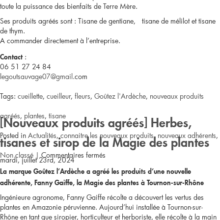
toute la puissance des bienfaits de Terre Mère.
Ses produits agréés sont : Tisane de gentiane, tisane de mélilot et tisane
de thym.
A commander directement à l’entreprise.
:
Contact
06 51 27 24 84
legoutsauvage07@gmail.
com
Tags:
cueillette
,
cueilleur
,
fleurs
,
Goûtez l'Ardèche
,
nouveaux produits
agréés
,
plantes
,
tisane
[Nouveaux produits agréés] Herbes,
Posted in
Actualités
,
connaitre les nouveaux produits, nouveaux adhérents
,
tisanes et sirop de la Magie des plantes
sur
Non classé
|
Commentaires fermés
mardi, juillet 23rd, 2024
La marque Goûtez l’Ardèche a agréé les produits d’une nouvelle
[Nouveaux
adhérente, Fanny Gaiffe, la Magie des plantes à Tournon-sur-Rhône
produits
Ingénieure agronome, Fanny Gaiffe récolte a découvert les vertus des
plantes en Amazonie péruvienne. Aujourd’hui installée à Tournon-sur-
agréés]
Rhône en tant que siropier, horticulteur et herboriste, elle récolte à la main