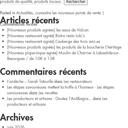
produits de qualité
,
produits locaux
10€
Posted in
Actualités
,
connaitre les nouveaux points de vente
|
Articles récents
à
sur
Commentaires fermés
[Nouveaux produits agréés] les eaux de Volcan
13€
[Nouveau
[Nouveau restaurant agréé] Bistro resto Lulu’s
[Nouveau restaurant agréé] L’auberge des trois ami.es
point
[Nouveaux produits agréés] les produits de la boucherie L’héritage
[Nouveau pique-nique agréé] Moulin de Charrier à Labastide-sur-
de
Besorgues / de 10€ à 13€
vente
Commentaires récents
agréé]
L’ardèche – Sarah Tatouille
dans
Les restaurateurs
Les étapes savoureuses mettent la truffe à l'honneur - Les étapes
la
savoureuses
dans
Les recettes
Les producteurs et artisans - Goutez l'Ard&egra...
dans
Les
boutique
producteurs et artisans
de
Archives
l’Auberge
juin 2026