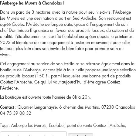
l’Auberge les Murets à Chandolas !
nique
Dans un parc de 3 hectares avec la nature pour seul vis-à-vis, l’Auberge
Les Murets est une destination à part en Sud Ardèche. Son restaurant est
agréé]
agréé Goûtez l’Ardèche de longue date, grâce à l’engagement de son
chef Dominique Rignanèse en faveur des produits locaux, de saison et de
Moulin
qualité. L’établissement est certifié Ecolabel européen depuis le printemps
2023 et témoigne de son engagement à rester en mouvement pour aller
de
toujours plus loin dans son envie de bien faire pour prendre soin du
vivant.
Charrier
Cet engagement au service de son territoire se retrouve également dans la
boutique de l’Auberge, accessible à tous : elle propose une large sélection
à
de produits locaux (150 !), parmi lesquelles une bonne part de produits
Goûtez l’Ardèche. Ce qui lui vaut aujourd’hui d’être agréé Goûtez
Labastide-
l’Ardèche.
sur-
La boutique est ouverte toute l’année de 8h à 20h.
: Quartier Lengarnayre, 6 chemin des Martins, 07230 Chandolas
Besorgues
Contact
04 75 39 08 32
/
Tags:
Auberge les Murets
,
Ecolabel
,
point de vente Goûtez l'Ardèche
,
de
Rechercher :