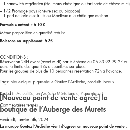
– 1 sandwich végétarien (Houmous châtaigne ou tartinade de chèvre miel)
– 1/2 Fromage pays (chèvre sec ou picodon)
– 1 part de tarte aux fruits ou Moelleux à la châtaigne maison
Formule « enfant » à 10 €
Même proposition en quantité réduite.
Boissons en supplément à 3€
CONDITIONS :
Réservation 24H avant (avant midi) par téléphone au 06 33 92 99 27 ou
dans la limite des quantités disponibles sur place.
Pour les groupes de plus de 10 personnes réservation 72h à l’avance.
Tags:
pique-nique
,
pique-nique Goûtez l'Ardèche
,
produits locaux
Posted in
Actualités
,
en Ardèche Méridionale
,
Pique-nique
|
[Nouveau point de vente agréé] la
sur
Commentaires fermés
boutique de l’Auberge des Murets
[Nouveau
vendredi, janvier 5th, 2024
La marque Goûtez l’Ardèche vient d’agréer un nouveau point de vente :
pique-