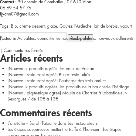
:
90 chemin de Combalieu, 07 610 Vion
Contact
0
6 69 54 57 76
ljyann07@gmail.com
Tags:
Bio
,
crème dessert
,
glace
,
Goûtez l'Ardèche
,
lait de brebis
,
yaourt
Rechercher :
Posted in
Actualités
,
connaitre les nouveaux produits, nouveaux adhérents
sur
|
Commentaires fermés
Articles récents
[Nouveaux
[Nouveaux produits agréés] les eaux de Volcan
produits
[Nouveau restaurant agréé] Bistro resto Lulu’s
[Nouveau restaurant agréé] L’auberge des trois ami.es
agréés]
[Nouveaux produits agréés] les produits de la boucherie L’héritage
[Nouveau pique-nique agréé] Moulin de Charrier à Labastide-sur-
les
Besorgues / de 10€ à 13€
produits
Commentaires récents
au
L’ardèche – Sarah Tatouille
dans
Les restaurateurs
Les étapes savoureuses mettent la truffe à l'honneur - Les étapes
lait
savoureuses
dans
Les recettes