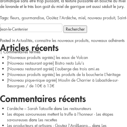
aromatique sans être trop puissant, la texture puissante en bouche du miel
de lavande et le très bon goût du miel de garrigue ont aussi séduit le jury.
Tags:
fleurs
,
gourmandise
,
Goûtez l'Ardèche
,
miel
,
nouveau produit
,
Saint-
Rechercher :
Jean-le-Centenier
Posted in
Actualités
,
connaitre les nouveaux produits, nouveaux adhérents
Articles récents
sur
|
Commentaires fermés
[Nouveaux produits agréés] les eaux de Volcan
[Nouveaux
[Nouveau restaurant agréé] Bistro resto Lulu’s
[Nouveau restaurant agréé] L’auberge des trois ami.es
produits
[Nouveaux produits agréés] les produits de la boucherie L’héritage
[Nouveau pique-nique agréé] Moulin de Charrier à Labastide-sur-
agréés]
Besorgues / de 10€ à 13€
les
Commentaires récents
miels
L’ardèche – Sarah Tatouille
dans
Les restaurateurs
Les étapes savoureuses mettent la truffe à l'honneur - Les étapes
de
savoureuses
dans
Les recettes
Les producteurs et artisans - Goutez l'Ard&egra...
dans
Les