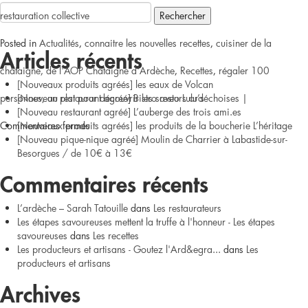
Rechercher :
restauration collective
Posted in
Actualités
,
connaitre les nouvelles recettes
,
cuisiner de la
Articles récents
châtaigne, de l'AOP Châtaigne d'Ardèche
,
Recettes
,
régaler 100
[Nouveaux produits agréés] les eaux de Volcan
personnes
[Nouveau restaurant agréé] Bistro resto Lulu’s
,
un plat pour découvrir les saveurs ardéchoises
|
[Nouveau restaurant agréé] L’auberge des trois ami.es
sur
Commentaires fermés
[Nouveaux produits agréés] les produits de la boucherie L’héritage
[Nouveau pique-nique agréé] Moulin de Charrier à Labastide-sur-
Gâteau
Besorgues / de 10€ à 13€
moelleux
Commentaires récents
à
L’ardèche – Sarah Tatouille
dans
Les restaurateurs
Les étapes savoureuses mettent la truffe à l'honneur - Les étapes
la
savoureuses
dans
Les recettes
Les producteurs et artisans - Goutez l'Ard&egra...
dans
Les
châtaigne
producteurs et artisans
et
Archives