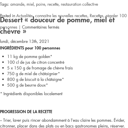
Tags:
amande
,
miel
,
poire
,
recette
,
restauration collective
Posted in
Actualités
,
connaitre les nouvelles recettes
,
Recettes
,
régaler 100
Dessert « douceur de pomme, miel et
sur
personnes
|
Commentaires fermés
chèvre »
Dessert
lundi, décembre 13th, 2021
INGRÉDIENTS pour 100 personnes
« Blanc-
11 kg de pomme golden*
manger
100 cl de jus de citron concentré
5 x 150 g de fromage de chèvre frais
à
750 g de miel de châtaignier*
800 g de biscuit à la châtaigne*
la
500 g de beurre doux*
* Ingrédients disponibles localement
poire
bourdaloue »
PROGRESSION DE LA RECETTE
– Trier, laver puis rincer abondamment à l’eau claire les pommes. Évider,
citronner, placer dans des plats ou en bacs gastronomes pleins, réserver.