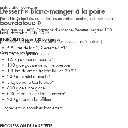
restauration collective
Dessert « Blanc-manger à la poire
Posted in
Actualités
,
connaitre les nouvelles recettes
,
cuisiner de la
bourdaloue »
châtaigne, de l'AOP Châtaigne d'Ardèche
,
Recettes
,
régaler 100
lundi, décembre 13th, 2021
INGRÉDIENTS pour 100 personnes
personnes
,
un plat pour découvrir les saveurs ardéchoises
|
5,5 litres de lait 1/2 écrémé UHT*
sur
Commentaires fermés
0,90 g de gélatine feuille
1,5 kg d’amande poudre*
Verrine
100 g de gousse de vanille bourbon
1,8 litre de crème fraîche liquide 30 %*
de
200 g de miel d’acacia*
3 kg de poire Conférence*
gâteau
800 g de sucre glace
0,30 cl de jus de citron concentré
moelleux
200 g d’amandes effilées
* Ingrédients disponibles localement
à
la
PROGRESSION DE LA RECETTE