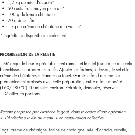
« douceur
1,2 kg de miel d’acacia*
50 œufs frais moyen plein air*
de
100 g de levure chimique
20 g de sel fin
pomme,
1 kg de crème de châtaigne à la vanille*
* Ingrédients disponibles localement
miel
et
PROGRESSION DE LA RECETTE
chèvre »
– Mélanger le beurre préalablement ramolli et le miel jusqu’à ce que cela
blanchisse. Incorporer les œufs. Ajouter les farines, la levure, le sel et la
crème de châtaigne, mélanger au fouet. Garnir le fond des moules
préalablement graissés avec cette préparation, cuire à four modéré
(160/180 °C) 40 minutes environ. Refroidir, démouler, réserver.
– Détailler en portions.
Recette proposée par Ardèche le goût, dans le cadre d’une opération
« L’Ardèche s’invite au menu » en restauration collective.
Tags:
crème de châtaigne
,
farine de châtaigne
,
miel d'acacia
,
recette
,