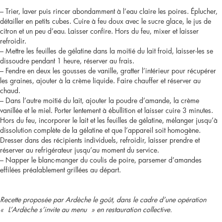
châtaigne
– Trier, laver puis rincer abondamment à l’eau claire les poires. Éplucher,
détailler en petits cubes. Cuire à feu doux avec le sucre glace, le jus de
et
citron et un peu d’eau. Laisser confire. Hors du feu, mixer et laisser
refroidir.
au
– Mettre les feuilles de gélatine dans la moitié du lait froid, laisser-les se
dissoudre pendant 1 heure, réserver au frais.
miel
– Fendre en deux les gousses de vanille, gratter l’intérieur pour récupérer
les graines, ajouter à la crème liquide. Faire chauffer et réserver au
chaud.
– Dans l’autre moitié du lait, ajouter la poudre d’amande, la crème
vanillée et le miel. Porter lentement à ébullition et laisser cuire 3 minutes.
Hors du feu, incorporer le lait et les feuilles de gélatine, mélanger jusqu’à
dissolution complète de la gélatine et que l’appareil soit homogène.
Dresser dans des récipients individuels, refroidir, laisser prendre et
réserver au refrigérateur jusqu’au moment du service.
– Napper le blanc-manger du coulis de poire, parsemer d’amandes
effilées préalablement grillées au départ.
Recette proposée par Ardèche le goût, dans le cadre d’une opération
« L’Ardèche s’invite au menu » en restauration collective.