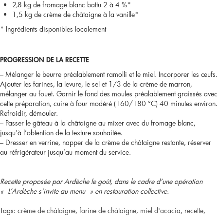
2,8 kg de fromage blanc battu 2 à 4 %*
1,5 kg de crème de châtaigne à la vanille*
* Ingrédients disponibles localement
PROGRESSION DE LA RECETTE
– Mélanger le beurre préalablement ramolli et le miel. Incorporer les œufs.
Ajouter les farines, la levure, le sel et 1/3 de la crème de marron,
mélanger au fouet. Garnir le fond des moules préalablement graissés avec
cette préparation, cuire à four modéré (160/180 °C) 40 minutes environ.
Refroidir, démouler.
– Passer le gâteau à la châtaigne au mixer avec du fromage blanc,
jusqu’à l’obtention de la texture souhaitée.
– Dresser en verrine, napper de la crème de châtaigne restante, réserver
au réfrigérateur jusqu’au moment du service.
Recette proposée par Ardèche le goût, dans le cadre d’une opération
« L’Ardèche s’invite au menu » en restauration collective.
Tags:
crème de châtaigne
,
farine de châtaigne
,
miel d'acacia
,
recette
,