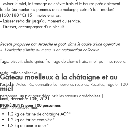
– Mixer le miel, le fromage de chèvre frais et le beurre préalablement
fondu. Surmonter les pommes de ce mélange, cuire à four modéré
(160/180 °C) 15 minutes environ.
– Laisser refroidir jusqu’au moment du service.
– Dresser, accompagner d’un biscuit.
Recette proposée par Ardèche le goût, dans le cadre d’une opération
« L’Ardèche s’invite au menu » en restauration collective.
Tags:
biscuit
,
chataignier
,
fromage de chèvre frais
,
miel
,
pomme
,
recette
,
restauration collective
Gâteau moelleux à la châtaigne et au
Posted in
Actualités
,
connaitre les nouvelles recettes
,
Recettes
,
régaler 100
miel
personnes
,
un plat pour découvrir les saveurs ardéchoises
|
lundi, décembre 13th, 2021
INGRÉDIENTS pour 100 personnes
sur
Commentaires fermés
1,2 kg de farine de châtaigne AOP*
Dessert
1,2 kg de farine complète*
1,2 kg de beurre doux*