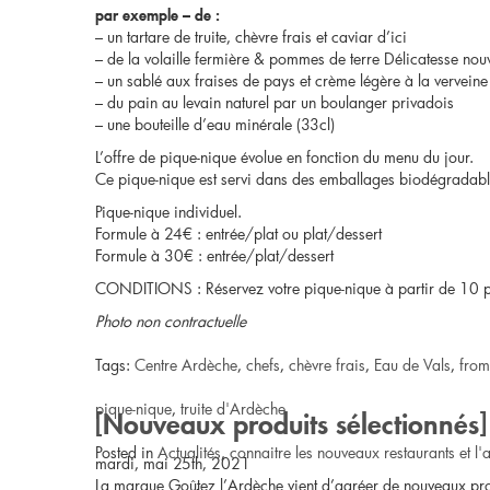
par exemple – de :
– un tartare de truite, chèvre frais et caviar d’ici
– de la volaille fermière & pommes de terre Délicatesse nouv
– un sablé aux fraises de pays et crème légère à la verveine
– du pain au levain naturel par un boulanger privadois
– une bouteille d’eau minérale (33cl)
L’offre de pique-nique évolue en fonction du menu du jour.
Ce pique-nique est servi dans des emballages biodégradabl
Pique-nique individuel.
Formule à 24€ : entrée/plat ou plat/dessert
Formule à 30€ : entrée/plat/dessert
CONDITIONS : Réservez votre pique-nique à partir de 10 p
Photo non contractuelle
Tags:
Centre Ardèche
,
chefs
,
chèvre frais
,
Eau de Vals
,
from
pique-nique
,
truite d'Ardèche
[Nouveaux produits sélectionnés] 
Posted in
Actualités
,
connaitre les nouveaux restaurants et l'a
mardi, mai 25th, 2021
La marque Goûtez l’Ardèche vient d’agréer de nouveaux prod