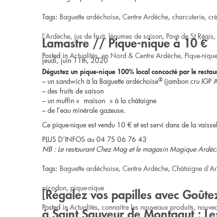
Tags:
Baguette ardéchoise
,
Centre Ardèche
,
charcuterie
,
cr
l'Ardèche
,
jus de fruit
,
légumes de saison
,
Pavé de St Régis
Lamastre // Pique-nique à 10 €
Posted in
Actualités
,
en Nord & Centre Ardèche
,
Pique-niqu
jeudi, juin 11th, 2020
Dégustez un pique-nique 100% local concocté par le resta
®
– un sandwich à la Baguette ardéchoise
(jambon cru IGP 
– des fruits de saison
– un muffin « maison » à la châtaigne
– de l’eau minérale gazeuse.
Ce pique-nique est vendu 10 € et est servi dans de la vaiss
PLUS D’INFOS au 04 75 06 76 43
NB : Le restaurant Chez Mag et le magasin Magique Ardèch
Tags:
Baguette ardéchoise
,
Centre Ardèche
,
Châtaigne d'A
picodon
,
pique-nique
[Régalez vos papilles avec Goût
Posted in
Actualités
,
connaitre les nouveaux produits, nouve
à Saint Sauveur de Montagut : L