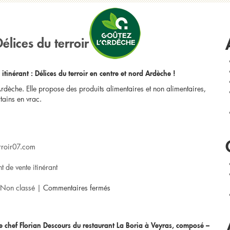
R
che’
lices du terroir
tinérant : Délices du terroir en centre et nord Ardèche !
 Ardèche. Elle propose des produits alimentaires et non alimentaires,
tains en vrac.
rroir07.com
t de vente itinérant
sur
Non classé
|
Commentaires fermés
[Nouveau
e chef Florian Descours du restaurant La Boria à Veyras, composé –
point