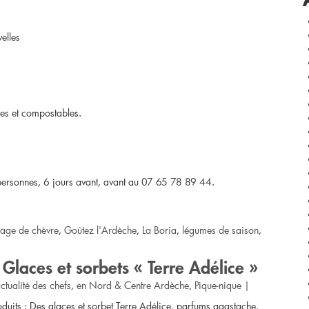
de
elles
vente
agréé]
Délices
es et compostables.
du
terroir
ersonnes, 6 jours avant, avant au 07 65 78 89 44.
age de chèvre
,
Goûtez l'Ardèche
,
La Boria
,
légumes de saison
,
Glaces et sorbets « Terre Adélice »
ctualité des chefs
,
en Nord & Centre Ardèche
,
Pique-nique
|
uits : Des glaces et sorbet Terre Adélice, parfums agastache,