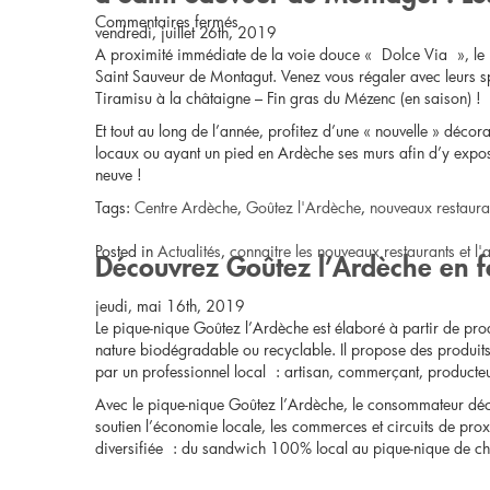
sur
Commentaires fermés
vendredi, juillet 26th, 2019
A proximité immédiate de la voie douce « Dolce Via », le r
Lamastre
Saint Sauveur de Montagut. Venez vous régaler avec leurs sp
Tiramisu à la châtaigne – Fin gras du Mézenc (en saison) !
//
Et tout au long de l’année, profitez d’une « nouvelle » décora
Pique-
locaux ou ayant un pied en Ardèche ses murs afin d’y expose
neuve !
nique
Tags:
Centre Ardèche
,
Goûtez l'Ardèche
,
nouveaux restaura
à
Posted in
Actualités
,
connaitre les nouveaux restaurants et l'a
Découvrez Goûtez l’Ardèche en f
10
jeudi, mai 16th, 2019
€
Le pique-nique Goûtez l’Ardèche est élaboré à partir de pro
nature biodégradable ou recyclable. Il propose des produit
par un professionnel local : artisan, commerçant, producteur
Avec le pique-nique Goûtez l’Ardèche, le consommateur décou
soutien l’économie locale, les commerces et circuits de prox
diversifiée : du sandwich 100% local au pique-nique de chef,