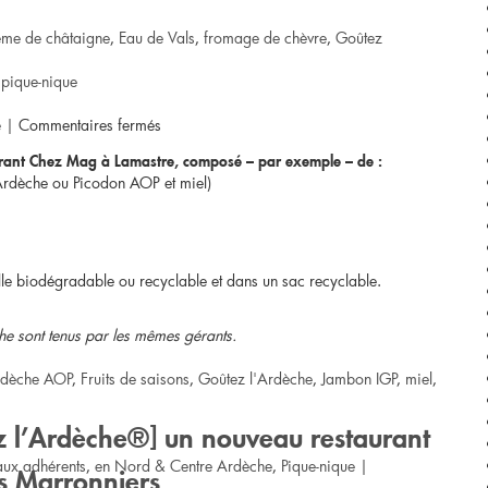
ème de châtaigne
,
Eau de Vals
,
fromage de chèvre
,
Goûtez
,
pique-nique
sur
e
|
Commentaires fermés
urant Chez Mag à Lamastre, composé – par exemple – de :
Lalouvesc
Ardèche ou Picodon AOP et miel)
/
Pique-
elle biodégradable ou recyclable et dans un sac recyclable.
nique
e sont tenus par les mêmes gérants.
enfant
rdèche AOP
,
Fruits de saisons
,
Goûtez l'Ardèche
,
Jambon IGP
,
miel
,
à
9.5
ez l’Ardèche®] un nouveau restaurant
aux adhérents
,
en Nord & Centre Ardèche
,
Pique-nique
|
€
es Marronniers