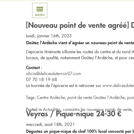
Posts Tagged ‘Centre Ardè
[Nouveau point de vente agréé] Dé
lundi, janvier 16th, 2023
Goûtez l’Ardèche vient d’agréer un nouveau point de vente i
L’épicerie itinérante sillonne les routes du centre et du nord
locaux, de qualité, notamment Goûtez l’Ardèche, et pour cer
:
Contact
alicia@delicesduterroir07.com
07 70 18 19 68
La tournée de l’épicerie est à retrouver sur
www.delicesdute
Tags:
Centre Ardèche
,
point de vente Goûtez l'Ardèche
,
poin
Posted in
Actualités
,
connaitre les nouveaux points de vente
,
Veyras / Pique-nique 24-30 €
mercredi, août 18th, 2021
Dégustez un pique-nique de chef 100% local concocté par l