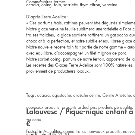
sur
Commentaires fermés
acacia, coing, foin, sarriette, thym citron, verveine !
Veyras
D’après Terre Adélice :
« Ces parfums frais, raffinés peuvent être dégustés simpl
/
Notre glace verveine feuille sublimera une tartelette à l’ab
fraises fraîches, la glace sarriette raffinera un gaspacho 
Pique-
chocolat à la perfection, et notre subtile et équilibrée glac
Notre nouvelle recette foin fait partie de notre gamme « auda
nique
avec équilibre, d’accompagner un filet mignon de porc.
Notre sorbet coing, parfum de notre terroir, apportera de la
24-
Les recettes des Glaces Terre Adélice sont 100% naturelles, 
proviennent de producteurs locaux.
30
€
Tags:
acacia
,
agastache
,
ardèche centre
,
Centre Ardèche
,
nouveaux produits
,
produits ardéchois
,
produits de qualité
,
Lalouvesc / Pique-nique enfant à 
verveine
€
Posted in
Actualités
,
connaitre les nouveaux produits, nouve
mardi, juin 30th, 2020