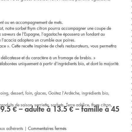
ement ou en accompagnement de mets.
ricot, notre sorbet thym citron pourra accompagner une coupe de
aux saveurs de l’Espagne, l’agastache épousera un fondant au
e à l’acacia adoptera un crumble aux poires.
ce ». Cette recette inspirée de chefs restaurateurs, vous permettra
 délicatesse et du caractère à un fromage de brebis. »
élaborées uniquement à partir d’ingrédients bio, et dont la majorité
coing
,
dessert
,
foin
,
glaces
,
Goûtez l'Ardèche
,
ingrédients bio
,
produits de saison
,
sarriette
,
sorbets
,
Terre adélice
,
thym citron
,
9.5 € – adulte à 13.5 € – famille à 45
sur
aux adhérents
|
Commentaires fermés