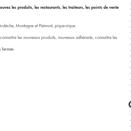
l’Ardèche®]
uvez les produits, les restaurants, les traiteurs, les points de vente
un
Ardèche
,
Montagne et Piémont
,
pique-nique
nouveau
connaitre les nouveaux produits, nouveaux adhérents
,
connaitre les
restaurant
sur
 fermés
à
Découvrez
Saint
Goûtez
Sauveur
l’Ardèche
de
en
Montagut
format
:
pique-
Les
nique