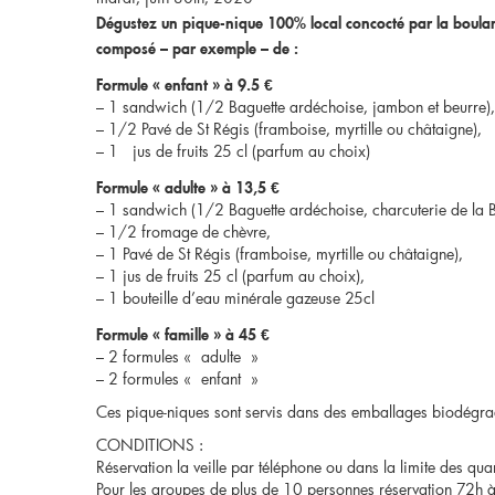
Dégustez un pique-nique 100% local concocté par la boulang
composé – par exemple – de :
Formule « enfant » à 9.5 €
– 1 sandwich (1/2 Baguette ardéchoise, jambon et beurre),
– 1/2 Pavé de St Régis (framboise, myrtille ou châtaigne),
– 1 jus de fruits 25 cl (parfum au choix)
Formule « adulte » à 13,5 €
– 1 sandwich (1/2 Baguette ardéchoise, charcuterie de la Bo
– 1/2 fromage de chèvre,
– 1 Pavé de St Régis (framboise, myrtille ou châtaigne),
– 1 jus de fruits 25 cl (parfum au choix),
– 1 bouteille d’eau minérale gazeuse 25cl
Formule « famille » à 45 €
– 2 formules « adulte »
– 2 formules « enfant »
Ces pique-niques sont servis dans des emballages biodégr
CONDITIONS :
Réservation la veille par téléphone ou dans la limite des qua
Pour les groupes de plus de 10 personnes réservation 72h à