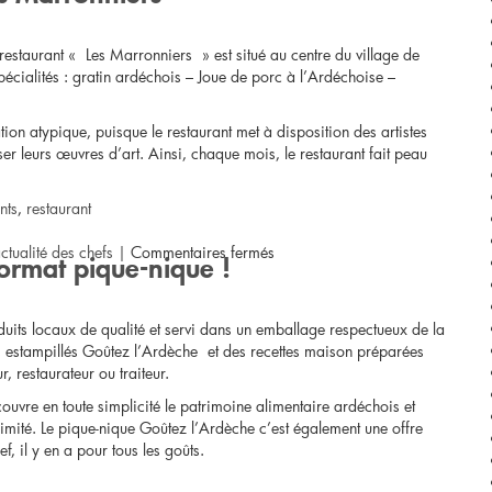
–
estaurant « Les Marronniers » est situé au centre du village de
adulte
écialités : gratin ardéchois – Joue de porc à l’Ardéchoise –
à
tion atypique, puisque le restaurant met à disposition des artistes
r leurs œuvres d’art. Ainsi, chaque mois, le restaurant fait peau
13.5
€
nts
,
restaurant
–
sur
ctualité des chefs
|
Commentaires fermés
ormat pique-nique !
famille
[Régalez
duits locaux de qualité et servi dans un emballage respectueux de la
à
vos
s estampillés Goûtez l’Ardèche et des recettes maison préparées
, restaurateur ou traiteur.
45
papilles
vre en toute simplicité le patrimoine alimentaire ardéchois et
€
avec
imité. Le pique-nique Goûtez l’Ardèche c’est également une offre
 il y en a pour tous les goûts.
Goûtez