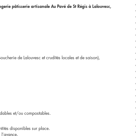
erie pâtisserie artisanale Au Pavé de St Régis à Lalouvesc,
[Nouveaux
produits
sélectionnés]
Glaces
et
ucherie de Lalouvesc et crudités locales et de saison),
sorbets
« Terre
Adélice »
adables et/ou compostables.
ntités disponibles sur place.
 l’avance.