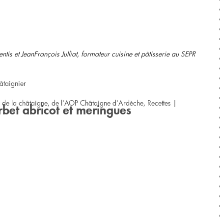
is et JeanFrançois Julliat, formateur cuisine et pâtisserie au SEPR
âtaignier
r de la châtaigne, de l'AOP Châtaigne d'Ardèche
,
Recettes
|
orbet abricot et meringues