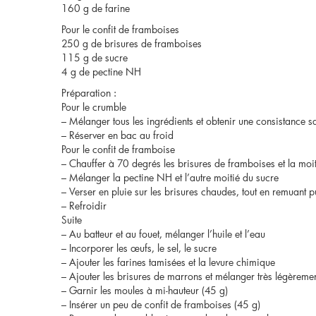
160 g de farine
Pour le confit de framboises
250 g de brisures de framboises
115 g de sucre
4 g de pectine NH
Préparation :
Pour le crumble
– Mélanger tous les ingrédients et obtenir une consistance s
– Réserver en bac au froid
Pour le confit de framboise
– Chauffer à 70 degrés les brisures de framboises et la moi
– Mélanger la pectine NH et l’autre moitié du sucre
– Verser en pluie sur les brisures chaudes, tout en remuant pu
– Refroidir
Suite
– Au batteur et au fouet, mélanger l’huile et l’eau
– Incorporer les œufs, le sel, le sucre
– Ajouter les farines tamisées et la levure chimique
– Ajouter les brisures de marrons et mélanger très légèreme
– Garnir les moules à mi-hauteur (45 g)
– Insérer un peu de confit de framboises (45 g)