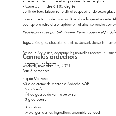
– Parsemer de crumble et saupoudrer de sucre glace
– Cuire 35 minutes à 185 degrés
Sortir du four, laisser refroidir et saupoudrer de sucre glace
Conseil : le temps de cuisson dépend de la quantité cuite. Afi
pour qu’elle refroidisse rapidement et ainsi se rendre compte 
Recette proposée par Silly Drame, Kenzo Fogeron et J.-F. Jul
Tags:
châtaigne
,
chocolat
,
crumble
,
dessert
,
desserts
,
framb
Posted in
Actualités
,
connaitre les nouvelles recettes
,
cuisine
Cannelés ardéchois
sur
Commentaires fermés
vendredi, novembre 8th, 2024
Pour 6 personnes
Muffins
4 g de Maïzena
de
63 g de crème de marron d’Ardèche AOP
16 g d’œufs
lentilles,
1/4 de gousse de vanille ou extrait
13 g de beurre
marrons,
Préparation :
– Mélanger tous les ingrédients ensemble au fouet
chocolat,