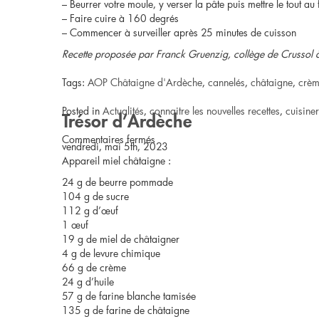
– Beurrer votre moule, y verser la pâte puis mettre le tout au 
– Faire cuire à 160 degrés
framboises
– Commencer à surveiller après 25 minutes de cuisson
Recette proposée par Franck Gruenzig, collège de Crussol à
Tags:
AOP Châtaigne d'Ardèche
,
cannelés
,
châtaigne
,
crèm
Posted in
Actualités
,
connaitre les nouvelles recettes
,
cuisine
Trésor d’Ardèche
sur
Commentaires fermés
vendredi, mai 5th, 2023
Appareil miel châtaigne :
Cannelés
24 g de beurre pommade
ardéchois
104 g de sucre
112 g d’œuf
1 œuf
19 g de miel de châtaigner
4 g de levure chimique
66 g de crème
24 g d’huile
57 g de farine blanche tamisée
135 g de farine de châtaigne