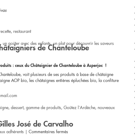
ivas
recette
,
restaurant
s
,
un goûter avec des enfants
,
un plat pour découvrir les saveurs
châtaigniers de Chanteloube
oduits : ceux du Châtaignier de Chanteloube à Asperjoc !
Chanteloube, voit plusieurs de ses produits à base de châtaigne
taigne AOP bio, les châtaignes entières épluchées bio, la confiture
gmail.com
aigne
,
dessert
,
gamme de produits
,
Goûtez l'Ardèche
,
nouveaux
illes José de Carvalho
sur
aux adhérents
|
Commentaires fermés