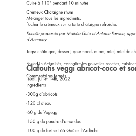
Cuire à 110° pendant 10 minutes
Crémeux Châtaigne rhum :
Mélanger tous les ingrédients.
Pocher le crémeux sur la tarte châtaigne refroidie.
Recette proposée par Mathéo Guio et Antoine Pavone, apprent
d’Annonay
Tags:
châtaigne
,
dessert
,
gourmand
,
miam
,
miel
,
miel de ch
Posted in
Actualités
,
connaitre les nouvelles recettes
,
cuisine
Clafoutis veggi abricot-coco et s
sur
Commentaires fermés
jeudi, juillet 14th, 2022
Ingrédients
:
Trésor
-300g d’abricots
d’Ardèche
-120 cl d’eau
-60 g de Vegegg
-150 g de poudre d’amandes
-100 g de farine T65 Goûtez l’Ardèche