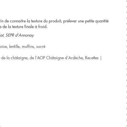
n de connaitre la texture du produit, prélever une petite quantité
de la texture finale à froid.
liat, SEPR d’Annonay
oise
,
lentille
,
muffins
,
sucré
r de la châtaigne, de l'AOP Châtaigne d'Ardèche
,
Recettes
|