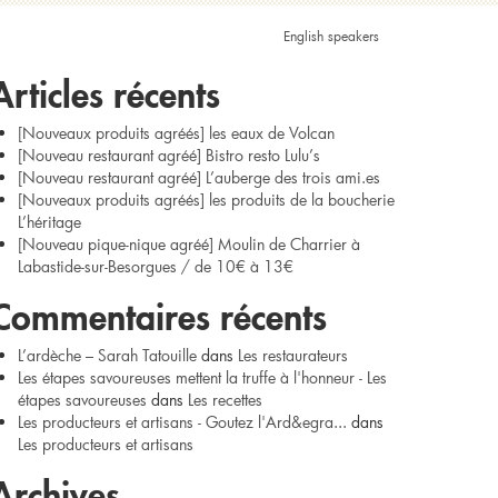
echercher :
English speakers
Articles récents
[Nouveaux produits agréés] les eaux de Volcan
[Nouveau restaurant agréé] Bistro resto Lulu’s
[Nouveau restaurant agréé] L’auberge des trois ami.es
[Nouveaux produits agréés] les produits de la boucherie
L’héritage
[Nouveau pique-nique agréé] Moulin de Charrier à
Labastide-sur-Besorgues / de 10€ à 13€
Commentaires récents
L’ardèche – Sarah Tatouille
dans
Les restaurateurs
Les étapes savoureuses mettent la truffe à l'honneur - Les
étapes savoureuses
dans
Les recettes
Les producteurs et artisans - Goutez l'Ard&egra...
dans
Les producteurs et artisans
Archives