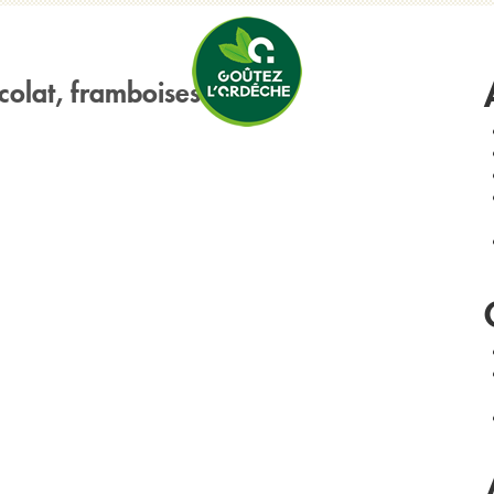
R
ocolat, framboises