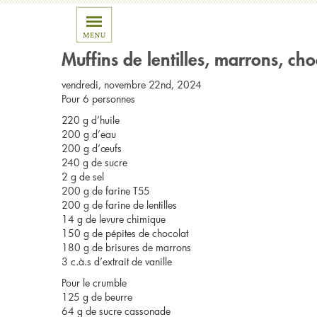
Posts Tagged ‘dessert’
Muffins de lentilles, marrons, ch
vendredi, novembre 22nd, 2024
Pour 6 personnes
220 g d’huile
200 g d’eau
200 g d’œufs
240 g de sucre
2 g de sel
200 g de farine T55
200 g de farine de lentilles
14 g de levure chimique
150 g de pépites de chocolat
180 g de brisures de marrons
3 c.à.s d’extrait de vanille
Pour le crumble
125 g de beurre
64 g de sucre cassonade