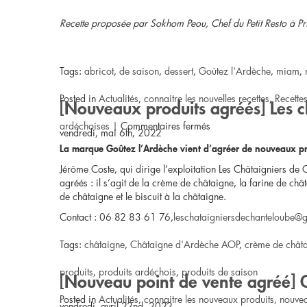
Recette proposée par Sokhom Peou, Chef du Petit Resto à Pr
Tags:
abricot
,
de saison
,
dessert
,
Goûtez l'Ardèche
,
miam
,
Posted in
Actualités
,
connaitre les nouvelles recettes
,
Recette
[Nouveaux produits agréés] Les 
sur
ardéchoises
|
Commentaires fermés
vendredi, mai 6th, 2022
La marque Goûtez l’Ardèche vient d’agréer de nouveaux pr
Clafoutis
Jérôme Coste, qui dirige l’exploitation Les Châtaigniers de 
veggi
agréés : il s’agit de la crème de châtaigne, la farine de châ
de châtaigne et le biscuit à la châtaigne.
abricot-
Contact :
06 82 83 61 76,
leschataigniersdechanteloube@
coco
Tags:
châtaigne
,
Châtaigne d'Ardèche AOP
,
crème de chât
et
produits
,
produits ardéchois
,
produits de saison
[Nouveau point de vente agréé] G
sorbet
Posted in
Actualités
,
connaitre les nouveaux produits, nouve
vendredi, avril 22nd, 2022