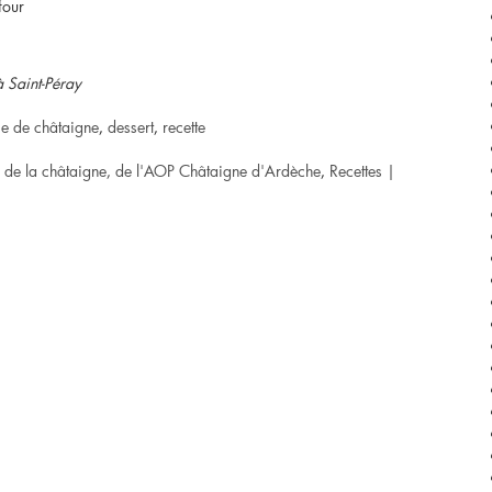
four
 Saint-Péray
e de châtaigne
,
dessert
,
recette
r de la châtaigne, de l'AOP Châtaigne d'Ardèche
,
Recettes
|