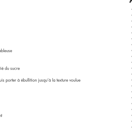
ableuse
tié du sucre
is porter à ébullition jusqu’à la texture voulue
nt